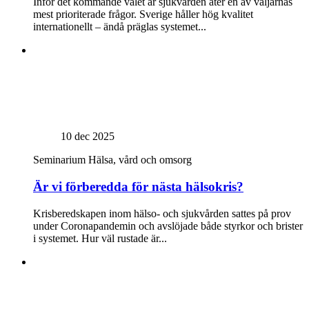
Inför det kommande valet är sjukvården åter en av väljarnas
mest prioriterade frågor. Sverige håller hög kvalitet
internationellt – ändå präglas systemet...
10 dec 2025
Seminarium
Hälsa, vård och omsorg
Är vi förberedda för nästa hälsokris?
Krisberedskapen inom hälso- och sjukvården sattes på prov
under Coronapandemin och avslöjade både styrkor och brister
i systemet. Hur väl rustade är...