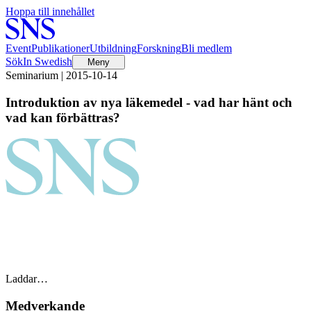
Hoppa till innehållet
Event
Publikationer
Utbildning
Forskning
Bli medlem
Sök
In Swedish
Meny
Seminarium | 2015-10-14
Introduktion av nya läkemedel - vad har hänt och
vad kan förbättras?
Laddar…
Medverkande