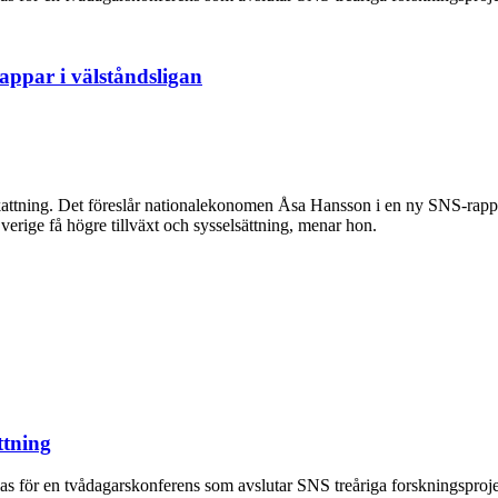
tappar i välståndsligan
skattning. Det föreslår nationalekonomen Åsa Hansson i en ny SNS-rapp
erige få högre tillväxt och sysselsättning, menar hon.
ttning
mlas för en tvådagarskonferens som avslutar SNS treåriga forskningsproje