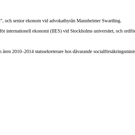
stem”, och senior ekonom vid advokatbyrån Mannheimer Swartling.
et för internationell ekonomi (IIES) vid Stockholms universitet, och ordf
h åren 2010–2014 statssekreterare hos dåvarande socialförsäkringsminis