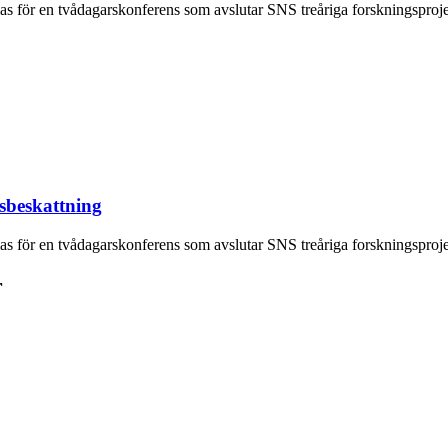
mlas för en tvådagarskonferens som avslutar SNS treåriga forskningsproje
sbeskattning
mlas för en tvådagarskonferens som avslutar SNS treåriga forskningsproje
r