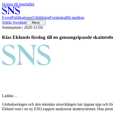
Hoppa till innehållet
Event
Publikationer
Utbildning
Forskning
Bli medlem
Sök
In Swedish
Meny
Seminarium | 2020-12-04
Klas Eklunds förslag till en genomgripande skatteref
Laddar…
Globaliseringen och den tekniska utvecklingen har öppnat upp och fö
Eklund som i en ny ESO-rapport analyserat skattesystemet. Han prese