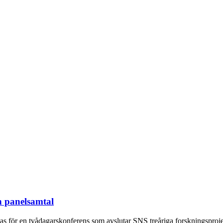
h panelsamtal
mlas för en tvådagarskonferens som avslutar SNS treåriga forskningsproje