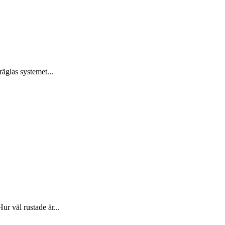
räglas systemet...
r väl rustade är...