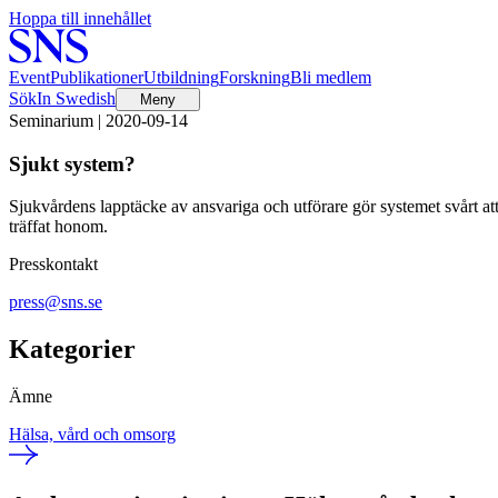
Hoppa till innehållet
Event
Publikationer
Utbildning
Forskning
Bli medlem
Sök
In Swedish
Meny
Seminarium | 2020-09-14
Sjukt system?
Sjukvårdens lapptäcke av ansvariga och utförare gör systemet svårt att
träffat honom.
Presskontakt
press@sns.se
Kategorier
Ämne
Hälsa, vård och omsorg