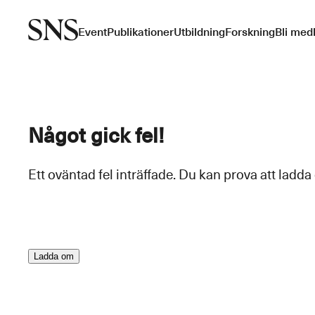
Event
Publikationer
Utbildning
Forskning
Bli med
Något gick fel!
Ett oväntad fel inträffade. Du kan prova att ladda
Ladda om