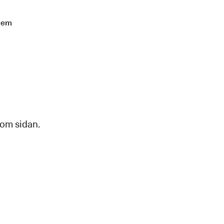
lem
 om sidan.