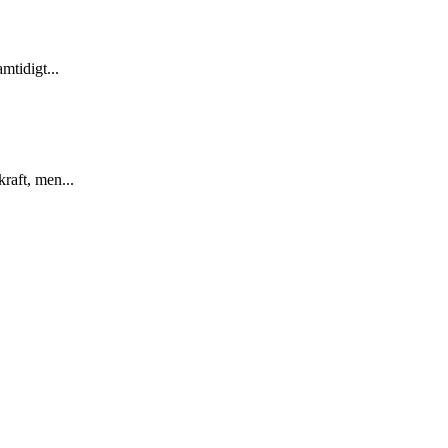
mtidigt...
raft, men...