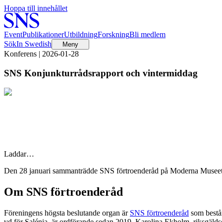
Hoppa till innehållet
Event
Publikationer
Utbildning
Forskning
Bli medlem
Sök
In Swedish
Meny
Konferens | 2026-01-28
SNS Konjunkturrådsrapport och vintermiddag
Laddar…
Den 28 januari sammanträdde SNS förtroenderåd på Moderna Museet, f
Om SNS förtroenderåd
Föreningens högsta beslutande organ är
SNS förtroenderåd
som består
vd för Salénia, är ordförande sedan 2019. Karolina Ekholm, riksgälds