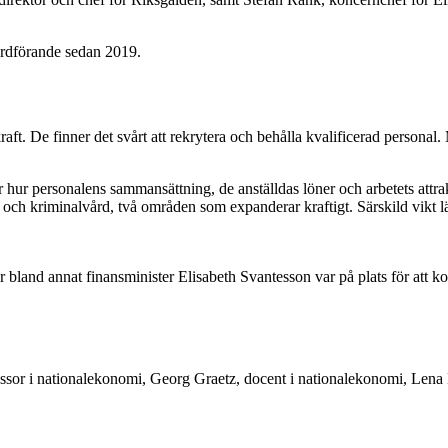
ordförande sedan 2019.
ft. De finner det svårt att rekrytera och behålla kvalificerad personal. 
ur personalens sammansättning, de anställdas löner och arbetets attrakt
och kriminalvård, två områden som expanderar kraftigt. Särskild vikt lä
bland annat finansminister Elisabeth Svantesson var på plats för att 
sor i nationalekonomi, Georg Graetz, docent i nationalekonomi, Lena H