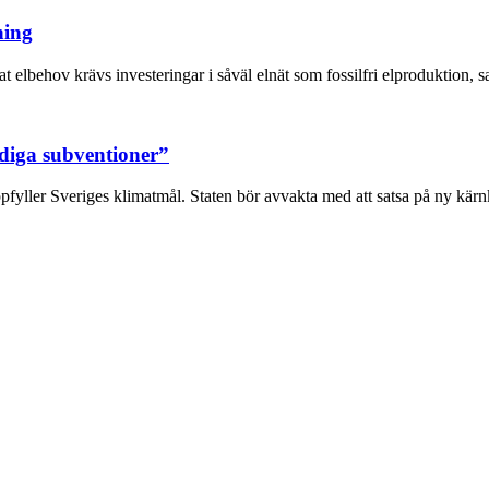
ning
at elbehov krävs investeringar i såväl elnät som fossilfri elproduktion, sa
diga subventioner”
yller Sveriges klimatmål. Staten bör avvakta med att satsa på ny kärnk