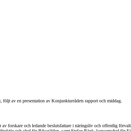
öljt av en presentation av Konjunkturrådets rapport och middag.
 av forskare och ledande beslutsfattare i näringsliv och offentlig förval
direktör och chef för Riksgälden, samt Stefan Ränk, koncernchef för E