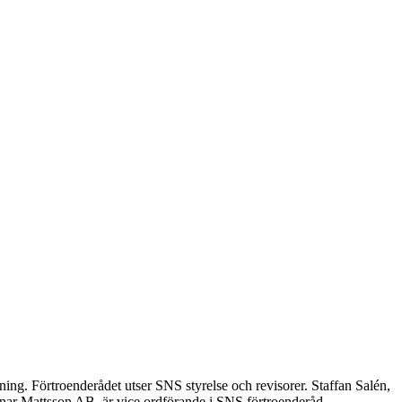
tning. Förtroenderådet utser SNS styrelse och revisorer. Staffan Salén,
inar Mattsson AB, är vice ordförande i SNS förtroenderåd.