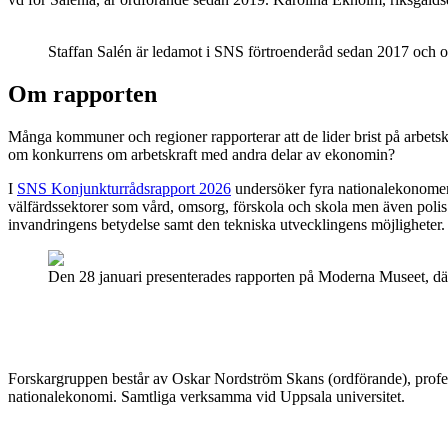
Staffan Salén är ledamot i SNS förtroenderåd sedan 2017 och 
Om rapporten
Många kommuner och regioner rapporterar att de lider brist på arbetskra
om konkurrens om arbetskraft med andra delar av ekonomin?
I
SNS Konjunkturrådsrapport 2026
undersöker fyra nationalekonomer h
välfärdssektorer som vård, omsorg, förskola och skola men även polis 
invandringens betydelse samt den tekniska utvecklingens möjligheter.
Den 28 januari presenterades rapporten på Moderna Museet, där 
Forskargruppen består av Oskar Nordström Skans (ordförande), profes
nationalekonomi. Samtliga verksamma vid Uppsala universitet.