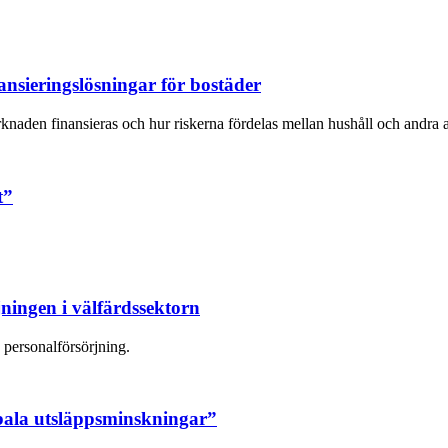
nsieringslösningar för bostäder
den finansieras och hur riskerna fördelas mellan hushåll och andra aktö
t”
ningen i välfärdssektorn
 personalförsörjning.
obala utsläppsminskningar”