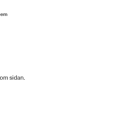
lem
 om sidan.