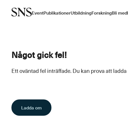
Event
Publikationer
Utbildning
Forskning
Bli med
Något gick fel!
Ett oväntad fel inträffade. Du kan prova att ladda
Ladda om