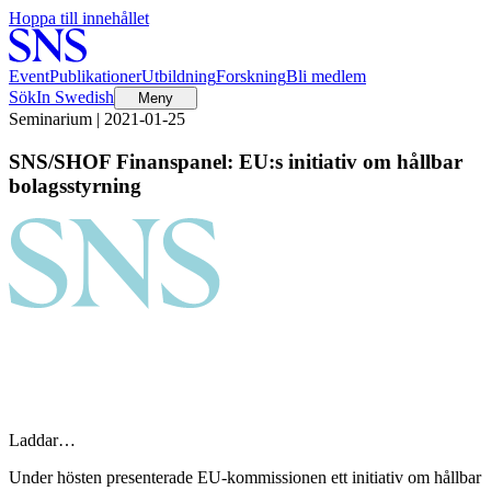
Hoppa till innehållet
Event
Publikationer
Utbildning
Forskning
Bli medlem
Sök
In Swedish
Meny
Seminarium | 2021-01-25
SNS/SHOF Finanspanel: EU:s initiativ om hållbar
bolagsstyrning
Laddar…
Under hösten presenterade EU-kommissionen ett initiativ om hållbar