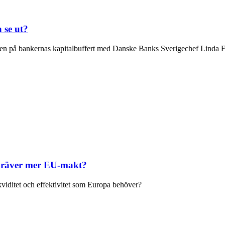
 se ut?
ven på bankernas kapitalbuffert med Danske Banks Sverigechef Linda 
m kräver mer EU-makt?
kviditet och effektivitet som Europa behöver?