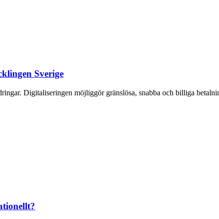
cklingen Sverige
gar. Digitaliseringen möjliggör gränslösa, snabba och billiga betalninga
tionellt?