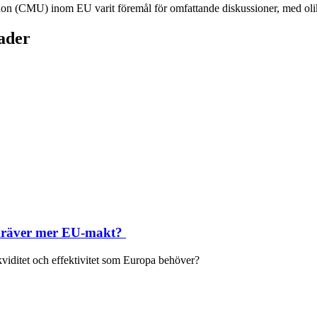
n (CMU) inom EU varit föremål för omfattande diskussioner, med olika 
ader
m kräver mer EU-makt?
kviditet och effektivitet som Europa behöver?