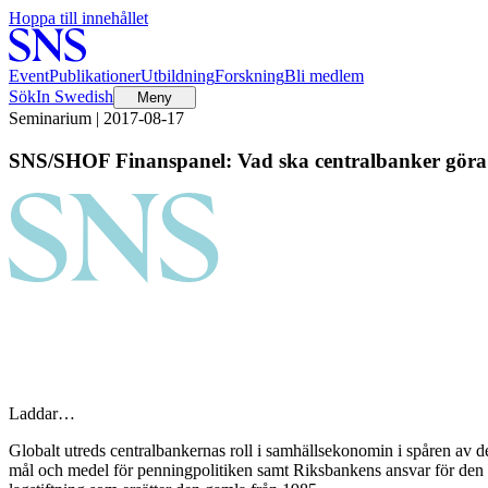
Hoppa till innehållet
Event
Publikationer
Utbildning
Forskning
Bli medlem
Sök
In Swedish
Meny
Seminarium | 2017-08-17
SNS/SHOF Finanspanel: Vad ska centralbanker göra
Laddar…
Globalt utreds centralbankernas roll i samhällsekonomin i spåren av d
mål och medel för penningpolitiken samt Riksbankens ansvar för den fi