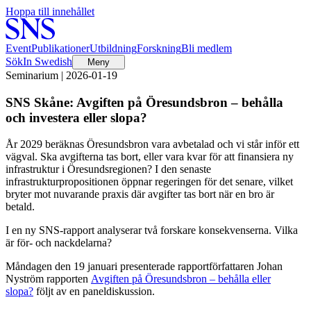
Hoppa till innehållet
Event
Publikationer
Utbildning
Forskning
Bli medlem
Sök
In Swedish
Meny
Seminarium | 2026-01-19
SNS Skåne: Avgiften på Öresundsbron – behålla
och investera eller slopa?
År 2029 beräknas Öresundsbron vara avbetalad och vi står inför ett
vägval. Ska avgifterna tas bort, eller vara kvar för att finansiera ny
infrastruktur i Öresundsregionen? I den senaste
infrastrukturpropositionen öppnar regeringen för det senare, vilket
bryter mot nuvarande praxis där avgifter tas bort när en bro är
betald.
I en ny SNS-rapport analyserar två forskare konsekvenserna. Vilka
är för- och nackdelarna?
Måndagen den 19 januari presenterade rapportförfattaren Johan
Nyström rapporten
Avgiften på Öresundsbron – behålla eller
slopa?
följt av en paneldiskussion.