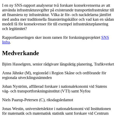
I en ny SNS-rapport analyserar två forskare konsekvenserna av att
använda infrastrukturavgifter på existerande transportinfrastruktur till
att finansiera ny infrastruktur. Vilka är för- och nackdelarna jämfört
med andra mer traditionella finansieringskällor och vad kan en sådan
modell få för konsekvenser för till exempel infrastrukturplanering
och legitimitet?
Rapportlanseringen sker inom ramen för forskningsprojektet
SNS
Infra
.
Medverkande
Björn Hasselgren, senior rådgivare långsiktig planering, Trafikverket
Anna Jähnke (M), regionråd i Region Skåne och ordförande för
regionala utvecklingsnämnden
Johan Nyström, affilierad forskare i nationalekonomi vid Statens
väg- och transportforskningsinstitut (VTI) samt Nyfou
Niels Paarup-Petersen (C), riksdagsledamot
Jonas Westin, universitetslektor i nationalekonomi vid Institutionen
för matematik och matematisk statistik samt forskare vid Centrum