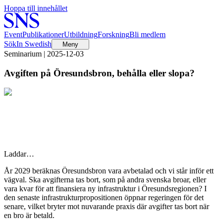
Hoppa till innehållet
Event
Publikationer
Utbildning
Forskning
Bli medlem
Sök
In Swedish
Meny
Seminarium | 2025-12-03
Avgiften på Öresundsbron, behålla eller slopa?
Laddar…
År 2029 beräknas Öresundsbron vara avbetalad och vi står inför ett
vägval. Ska avgifterna tas bort, som på andra svenska broar, eller
vara kvar för att finansiera ny infrastruktur i Öresundsregionen? I
den senaste infrastrukturpropositionen öppnar regeringen för det
senare, vilket bryter mot nuvarande praxis där avgifter tas bort när
en bro är betald.