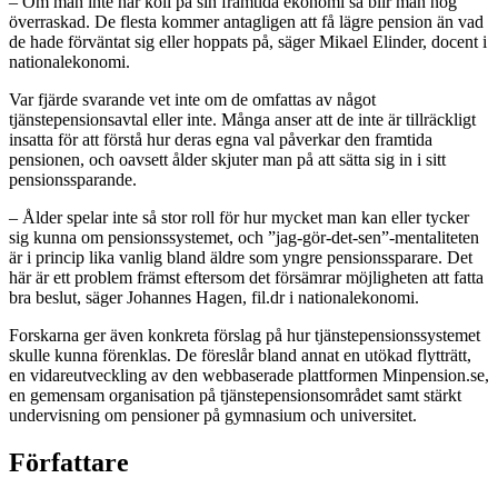
– Om man inte har koll på sin framtida ekonomi så blir man nog
överraskad. De flesta kommer antagligen att få lägre pension än vad
de hade förväntat sig eller hoppats på, säger Mikael Elinder, docent i
nationalekonomi.
Var fjärde svarande vet inte om de omfattas av något
tjänstepensionsavtal eller inte. Många anser att de inte är tillräckligt
insatta för att förstå hur deras egna val påverkar den framtida
pensionen, och oavsett ålder skjuter man på att sätta sig in i sitt
pensionssparande.
– Ålder spelar inte så stor roll för hur mycket man kan eller tycker
sig kunna om pensionssystemet, och ”jag-gör-det-sen”-mentaliteten
är i princip lika vanlig bland äldre som yngre pensionssparare. Det
här är ett problem främst eftersom det försämrar möjligheten att fatta
bra beslut, säger Johannes Hagen, fil.dr i nationalekonomi.
Forskarna ger även konkreta förslag på hur tjänstepensionssystemet
skulle kunna förenklas. De föreslår bland annat en utökad flytträtt,
en vidareutveckling av den webbaserade plattformen Minpension.se,
en gemensam organisation på tjänstepensionsområdet samt stärkt
undervisning om pensioner på gymnasium och universitet.
Författare