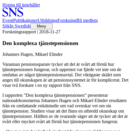
Hoppa till innehållet
Event
Publikationer
Utbildning
Forskning
Bli medlem
Sök
In Swedish
Meny
Forskningsrapport | 2018-11-27
Den komplexa tjänstepensionen
Johannes Hagen, Mikael Elinder
Varannan pensionssparare tycker att det är svårt att förstå hur
tjänstepensionen fungerar, och uppemot var fjärde vet inte om de
omfattas av något tjänstepensionsavtal. Det viktigaste skälet som
anges till okunskapen är att pensionssystemet är för komplicerat. Det
visar två forskare i en ny rapport från SNS.
I rapporten ”Den komplexa tjänstepensionen” presenterar
nationalekonomerna Johannes Hagen och Mikael Elinder resultaten
från en omfattande enkätstudie om vad svenskar vet om sin
tjänstepension. Studien visar att det finns en utbredd okunskap om
tjänstepensioner. Hälften av de svarande säger att de tycker att det är
svårt eller mycket svårt att förstå hur tjänstepensionen fungerar.