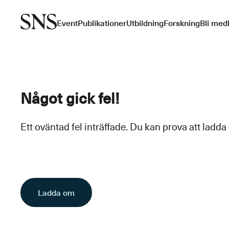
Event
Publikationer
Utbildning
Forskning
Bli med
Något gick fel!
Ett oväntad fel inträffade. Du kan prova att ladda
Ladda om