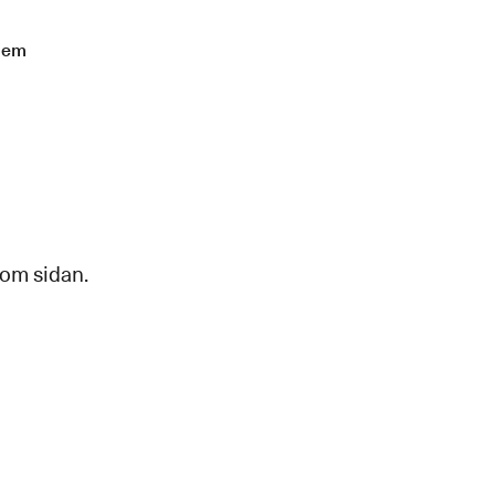
lem
 om sidan.