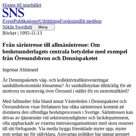
Hoppa till innehållet
Event
Publikationer
Utbildning
Forskning
Bli medlem
Sök
In Swedish
Meny
Böcker | 1995-11-13
Från särintresse till allmänintresse: Om
beslutsunderlagets centrala betydelse med exempel
från Öresundsbron och Dennispaketet
Ingemar Ahlstrand
Är Dennispaketets väg- och kollektivtrafikinvesteringar
samhällsekonomiskt lönsamma? Är samhällsnyttan tillräcklig för att
motivera en motorväg över Öresund i stället för en motortrafikled?
Med fallstudier från bland annat Västerleden i Dennispaketet och
Öresundsbron visar författaren hur olika särintressen kommit att
dominera den offentliga beslutsprocessen i Sverige. Särintressen kan
drivas av tjänstemän vid sektorsmyndigheter och fackdepartement,
ofta uppbackade av externa intresseorganisationer med stora resurser
till sitt förfogande. Via media byggs förenklade myter upp, myter
som sedan tas för självklara. Ansvariga politiker har tappat greppet