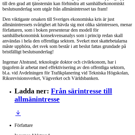
till den grad att tjänstemän kan förhindra att samhällsekonomiskt
beslutsunderlag som utgår från allmänintresset tas fram!
Den viktigaste orsaken till Sveriges ekonomiska kris är just
allmänintressets svårighet att hävda sig mot olika särintressen, menar
författaren, som i boken presenterar den modell för
samhällsekonomisk konsekvensanalys som i princip redan skall
användas i hela den offentliga sektorn. Sveket mot skattebetalarna
måste upphöra, det svek som består i att beslut fattas grundade på
bristfälligt beslutsunderlag!
Ingemar Ahstrand, teknologie doktor och civilekonom, har i
tjugofem år arbetat med effektivisering av den offentliga sektorn,
bl.a. vid Avdelningen för Trafikplanering vid Tekniska Högskolan,
Riksrevisionsverket, Vägverket och Världsbanken.
Ladda ner
:
Från särintresse till
allmänintresse
Författare