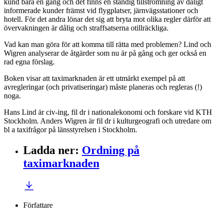
kund bara en gång och det finns en ständig tillströmning av dåligt
informerade kunder främst vid flygplatser, järnvägsstationer och
hotell. För det andra lönar det sig att bryta mot olika regler därför att
övervakningen är dålig och straffsatserna otillräckliga.
Vad kan man göra för att komma till rätta med problemen? Lind och
Wigren analyserar de åtgärder som nu är på gång och ger också en
rad egna förslag.
Boken visar att taximarknaden är ett utmärkt exempel på att
avregleringar (och privatiseringar) måste planeras och regleras (!)
noga.
Hans Lind är civ-ing, fil dr i nationalekonomi och forskare vid KTH
Stockholm. Anders Wigren är fil dr i kulturgeografi och utredare om
bl a taxifrågor på länsstyrelsen i Stockholm.
Ladda ner
:
Ordning på
taximarknaden
Författare