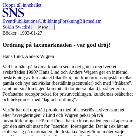
Hoppa till innehållet
Event
Publikationer
Utbildning
Forskning
Bli medlem
Sök
In Swedish
Meny
Böcker | 1993-01-27
Ordning på taximarknaden - var god dröj!
Hans Lind, Anders Wigren
Vad har hänt på taximarknaden sedan det gamla regelverket
avskaffades 1990? Hans Lind och Anders Wigren ger en initierad
beskrivning av hur antalet bilar ökat, hur konkurrens uppstått mellan
gamla och nya taxiväxlar (beställningscentraler) och med ”friåkare”,
samt hur småföretagen kommit att dominera bland taxiåkerierna.
Författarna redogör också för prisutvecklingen, kundernas osäkerhet
och bekymmer med ”lag och ordning”.
Varför har det uppstått problem med bl a oseriös taxiverksamhet
efter ”avregleringen”? Lind och Wigren pekar på två
huvudförklaringar. För det första har taximarknaden egenskaper som
gör den särskilt utsatt för ”oseriöst” företagande: Det är t ex lätt att
etablera sig på marknaden, de flesta taxiägare/förare möter varje