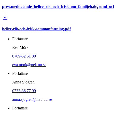
pressmeddelande_hellre_rik_och_frisk_om_familjebakgrund_oc
hellre-rik-och-frisk-sammanfattning.pdf
Författare
Eva Mörk
0709-52 51 30
eva.mork@nek.uu.se
Författare
Anna Sjögren
0733-36 77 99
anna.sjogren@ifau.uu.se
Författare