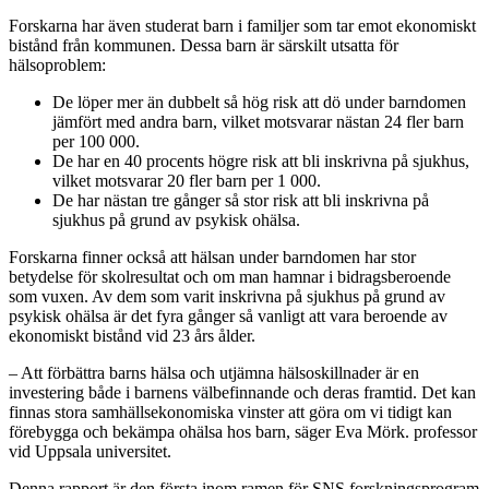
Forskarna har även studerat barn i familjer som tar emot ekonomiskt
bistånd från kommunen. Dessa barn är särskilt utsatta för
hälsoproblem:
De löper mer än dubbelt så hög risk att dö under barndomen
jämfört med andra barn, vilket motsvarar nästan 24 fler barn
per 100 000.
De har en 40 procents högre risk att bli inskrivna på sjukhus,
vilket motsvarar 20 fler barn per 1 000.
De har nästan tre gånger så stor risk att bli inskrivna på
sjukhus på grund av psykisk ohälsa.
Forskarna finner också att hälsan under barndomen har stor
betydelse för skolresultat och om man hamnar i bidragsberoende
som vuxen. Av dem som varit inskrivna på sjukhus på grund av
psykisk ohälsa är det fyra gånger så vanligt att vara beroende av
ekonomiskt bistånd vid 23 års ålder.
– Att förbättra barns hälsa och utjämna hälsoskillnader är en
investering både i barnens välbefinnande och deras framtid. Det kan
finnas stora samhällsekonomiska vinster att göra om vi tidigt kan
förebygga och bekämpa ohälsa hos barn, säger Eva Mörk. professor
vid Uppsala universitet.
Denna rapport är den första inom ramen för SNS forskningsprogram