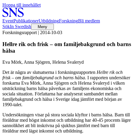
Hoppa till innehållet
Event
Publikationer
Utbildning
Forskning
Bli medlem
Sök
In Swedish
Meny
Forskningsrapport | 2014-10-03
Hellre rik och frisk – om familjebakgrund och barns
hälsa
Eva Mörk, Anna Sjögren, Helena Svaleryd
Det är några av slutsatserna i forskningsrapporten
Hellre rik och
frisk – om familjebakgrund och barns hälsa
. I rapporten undersöker
forskarna Eva Mörk, Anna Sjögren och Helena Svaleryd i vilken
utsträckning barns hälsa påverkas av familjens ekonomiska och
sociala situation. Författarna har analyserat sambandet mellan
familjebakgrund och hälsa i Sverige idag jämfört med början av
1990-talet.
Undersökningen visar på stora sociala klyftor i barns hälsa. Barn till
föräldrar med högst inkomst och utbildning har 40-45 procents lägre
sannolikhet att bli inskrivna på sjukhus jämfört med barn till
föräldrar med lägst inkomst och utbildning.