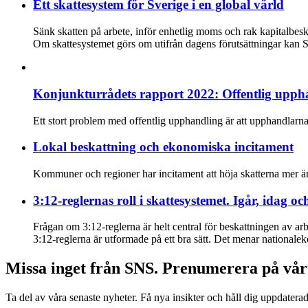
Ett skattesystem för Sverige i en global värld
Sänk skatten på arbete, inför enhetlig moms och rak kapitalbe
Om skattesystemet görs om utifrån dagens förutsättningar kan Sv
Konjunkturrådets rapport 2022: Offentlig uppha
Ett stort problem med offentlig upphandling är att upphandlarna 
Lokal beskattning och ekonomiska incitament
Kommuner och regioner har incitament att höja skatterna mer ä
3:12-reglernas roll i skattesystemet. Igår, idag oc
Frågan om 3:12-reglerna är helt central för beskattningen av ar
3:12-reglerna är utformade på ett bra sätt. Det menar nationalek
Missa inget från SNS. Prenumerera på vår
Ta del av våra senaste nyheter. Få nya insikter och håll dig uppdatera