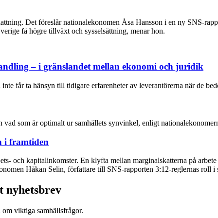
skattning. Det föreslår nationalekonomen Åsa Hansson i en ny SNS-rapp
erige få högre tillväxt och sysselsättning, menar hon.
ndling – i gränslandet mellan ekonomi och juridik
inte får ta hänsyn till tidigare erfarenheter av leverantörerna när de be
n vad som är optimalt ur samhällets synvinkel, enligt nationalekonome
h i framtiden
bets- och kapitalinkomster. En klyfta mellan marginalskatterna på arbe
onomen Håkan Selin, författare till SNS-rapporten 3:12-reglernas roll i s
t nyhetsbrev
d om viktiga samhällsfrågor.