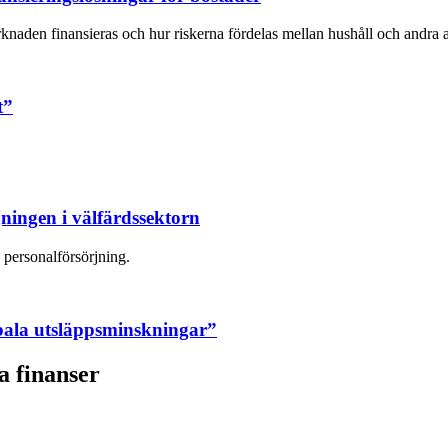
den finansieras och hur riskerna fördelas mellan hushåll och andra aktö
t”
ningen i välfärdssektorn
 personalförsörjning.
obala utsläppsminskningar”
a finanser