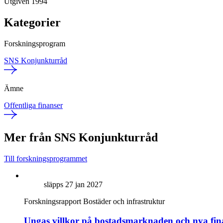
Utgiven 1994
Kategorier
Forskningsprogram
SNS Konjunkturråd
Ämne
Offentliga finanser
Mer från SNS Konjunkturråd
Till forskningsprogrammet
släpps 27 jan 2027
Forskningsrapport
Bostäder och infrastruktur
Ungas villkor på bostadsmarknaden och nya fina