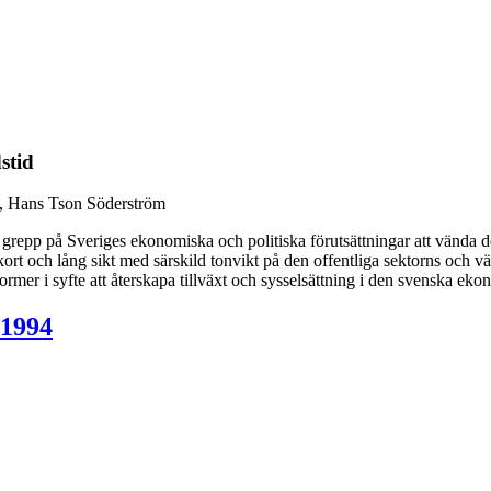
stid
m, Hans Tson Söderström
 grepp på Sveriges ekonomiska och politiska förutsättningar att vända d
t och lång sikt med särskild tonvikt på den offentliga sektorns och välf
mer i syfte att återskapa tillväxt och sysselsättning i den svenska eko
 1994