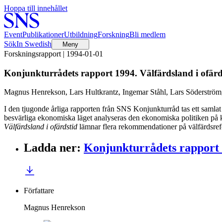
Hoppa till innehållet
Event
Publikationer
Utbildning
Forskning
Bli medlem
Sök
In Swedish
Meny
Forskningsrapport | 1994-01-01
Konjunkturrådets rapport 1994. Välfärdsland i ofärd
Magnus Henrekson, Lars Hultkrantz, Ingemar Ståhl, Lars Söderströ
I den tjugonde årliga rapporten från SNS Konjunkturråd tas ett samlat
besvärliga ekonomiska läget analyseras den ekonomiska politiken på kor
Välfärdsland i ofärdstid
lämnar flera rekommendationer på välfärdsrefor
Ladda ner
:
Konjunkturrådets rapport
Författare
Magnus Henrekson