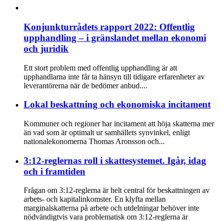
Konjunkturrådets rapport 2022: Offentlig
upphandling – i gränslandet mellan ekonomi
och juridik
Ett stort problem med offentlig upphandling är att
upphandlarna inte får ta hänsyn till tidigare erfarenheter av
leverantörerna när de bedömer anbud....
Lokal beskattning och ekonomiska incitament
Kommuner och regioner har incitament att höja skatterna mer
än vad som är optimalt ur samhällets synvinkel, enligt
nationalekonomerna Thomas Aronsson och...
3:12-reglernas roll i skattesystemet. Igår, idag
och i framtiden
Frågan om 3:12-reglerna är helt central för beskattningen av
arbets- och kapitalinkomster. En klyfta mellan
marginalskatterna på arbete och utdelningar behöver inte
nödvändigtvis vara problematisk om 3:12-reglerna är