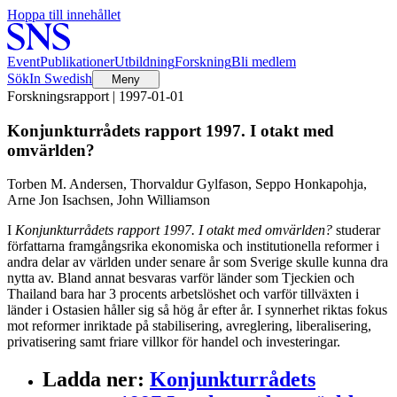
Hoppa till innehållet
Event
Publikationer
Utbildning
Forskning
Bli medlem
Sök
In Swedish
Meny
Forskningsrapport | 1997-01-01
Konjunkturrådets rapport 1997. I otakt med
omvärlden?
Torben M. Andersen, Thorvaldur Gylfason, Seppo Honkapohja,
Arne Jon Isachsen, John Williamson
I
Konjunkturrådets rapport 1997. I otakt med omvärlden?
studerar
författarna framgångsrika ekonomiska och institutionella reformer i
andra delar av världen under senare år som Sverige skulle kunna dra
nytta av. Bland annat besvaras varför länder som Tjeckien och
Thailand bara har 3 procents arbetslöshet och varför tillväxten i
länder i Ostasien håller sig så hög år efter år. I synnerhet riktas fokus
mot reformer inriktade på stabilisering, avreglering, liberalisering,
privatisering samt friare villkor för handel och investeringar.
Ladda ner
:
Konjunkturrådets