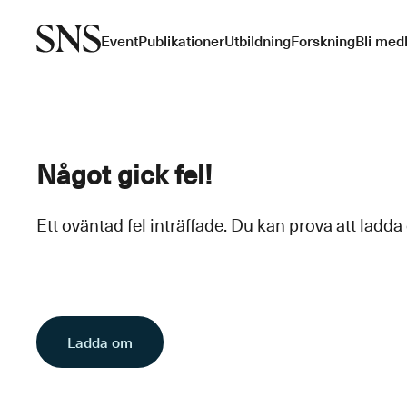
Event
Publikationer
Utbildning
Forskning
Bli med
Något gick fel!
Ett oväntad fel inträffade. Du kan prova att ladda
Ladda om