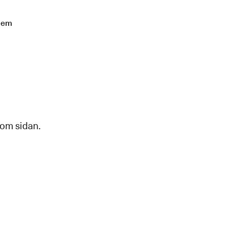
lem
 om sidan.