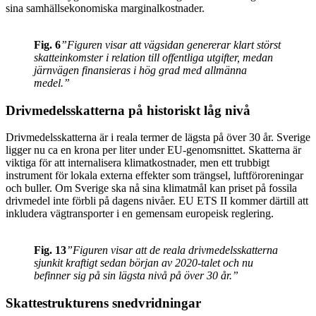
sina samhällsekonomiska marginalkostnader.
Fig. 6
”Figuren visar att vägsidan genererar klart störst
skatteinkomster i relation till offentliga utgifter, medan
järnvägen finansieras i hög grad med allmänna
medel.”
Drivmedelsskatterna på historiskt låg nivå
Drivmedelsskatterna är i reala termer de lägsta på över 30 år. Sverige
ligger nu ca en krona per liter under EU-genomsnittet. Skatterna är
viktiga för att internalisera klimatkostnader, men ett trubbigt
instrument för lokala externa effekter som trängsel, luftföroreningar
och buller. Om Sverige ska nå sina klimatmål kan priset på fossila
drivmedel inte förbli på dagens nivåer. EU ETS II kommer därtill att
inkludera vägtransporter i en gemensam europeisk reglering.
Fig. 13
”Figuren visar att de reala drivmedelsskatterna
sjunkit kraftigt sedan början av 2020-talet och nu
befinner sig på sin lägsta nivå på över 30 år.”
Skattestrukturens snedvridningar