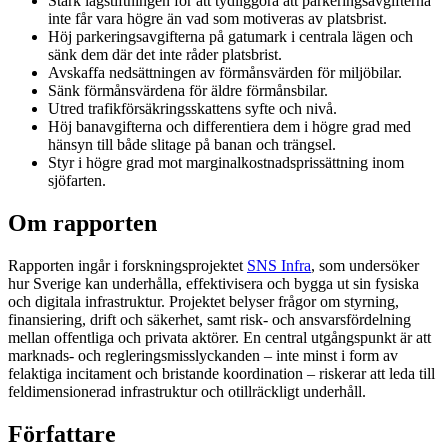
Stärk lagstiftningen för att tydliggöra att parkeringsavgifterna
inte får vara högre än vad som motiveras av platsbrist.
Höj parkeringsavgifterna på gatumark i centrala lägen och
sänk dem där det inte råder platsbrist.
Avskaffa nedsättningen av förmånsvärden för miljöbilar.
Sänk förmånsvärdena för äldre förmånsbilar.
Utred trafikförsäkringsskattens syfte och nivå.
Höj banavgifterna och differentiera dem i högre grad med
hänsyn till både slitage på banan och trängsel.
Styr i högre grad mot marginalkostnadsprissättning inom
sjöfarten.
Om rapporten
Rapporten ingår i forskningsprojektet
SNS Infra
, som undersöker
hur Sverige kan underhålla, effektivisera och bygga ut sin fysiska
och digitala infrastruktur. Projektet belyser frågor om styrning,
finansiering, drift och säkerhet, samt risk- och ansvarsfördelning
mellan offentliga och privata aktörer. En central utgångspunkt är att
marknads- och regleringsmisslyckanden – inte minst i form av
felaktiga incitament och bristande koordination – riskerar att leda till
feldimensionerad infrastruktur och otillräckligt underhåll.
Författare