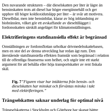
Den nuvarande strukturen – där dieselskatten per liter är lägre än
bensinskatten trots att diesel har högre energiinnehåll och ger
upphov till högre koldioxidutsläpp per liter – är svår att motivera.
Dieselbilar, men inte bensinbilar, klarar av hög inblandning av
biobränslen, vilket gör ett avskaffande av dieseltillägget i
fordonsskatten särskilt angeläget för klimatomställningen.
Elektrifieringens statsfinansiella effekt är begränsad
Omställningen av fordonsflottan urholkar drivmedelsskattebasen,
men en stor del av denna utveckling har redan ägt rum. Den
återstående statsfinansiella effekten framstår som begränsad i relation
till de offentliga finanserna som helhet, och utgör inte ett starkt
argument för att behålla eller höja transportskatter av rent fiskala
skäl.
Fig. 7
”Figuren visar hur intäkterna från bensin- och
dieselskatten har minskat och förväntas minska i takt
med elektrifieringen.”
Trängselskatten saknar underlag för optimal nivå
Trängselskatterna i Stockholm och Göteborg har skapat bättre