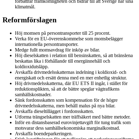
förbättrar framkomligheten och bidrar till att Sverige når sina
klimatmål.
Reformförslagen
Höj momsen på persontransporter till 25 procent.
Verka för en EU-överenskommelse som momsbelägger
internationella persontransporter.
Medge fullt momsavdrag för inköp av bilar.
Höj dieselskatten i relation till bensinskatten, så att bränslena
beskattas lika i förhållande till energiinnehåll och
koldioxidutsläpp.
Avskaffa drivmedelsskatternas indelning i koldioxid- och
energiskatt och ersätt denna med en mer enhetlig struktur.
Höj drivmedelsskatterna, där EU ETS II ingår, i stället för
reduktionsplikten, så att de bättre speglar vägtrafikens
samhällskostnader.
Sänk fordonsskatten som kompensation för de högre
drivmedelsskatterna, men behåll malus på nya bilar.
Avskaffa dieseltillägget i fordonsskatten.
Utforma trängselskatten mer träffsäkert med bättre metoder.
Inför en distansbaserad eurovinjettavgift för tung trafik som
motsvarar dess samhällsekonomiska marginalkostnad.
Avskaffa boendeparkeringen.