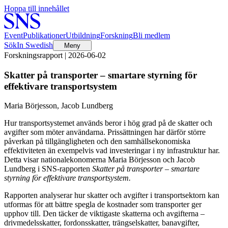
Hoppa till innehållet
Event
Publikationer
Utbildning
Forskning
Bli medlem
Sök
In Swedish
Meny
Forskningsrapport | 2026-06-02
Skatter på transporter – smartare styrning för
effektivare transportsystem
Maria Börjesson, Jacob Lundberg
Hur transportsystemet används beror i hög grad på de skatter och
avgifter som möter användarna. Prissättningen har därför större
påverkan på tillgängligheten och den samhällsekonomiska
effektiviteten än exempelvis vad investeringar i ny infrastruktur har.
Detta visar nationalekonomerna Maria Börjesson och Jacob
Lundberg i SNS-rapporten
Skatter på transporter – smartare
styrning för effektivare transportsystem.
Rapporten analyserar hur skatter och avgifter i transportsektorn kan
utformas för att bättre spegla de kostnader som transporter ger
upphov till. Den täcker de viktigaste skatterna och avgifterna –
drivmedelsskatter, fordonsskatter, trängselskatter, banavgifter,