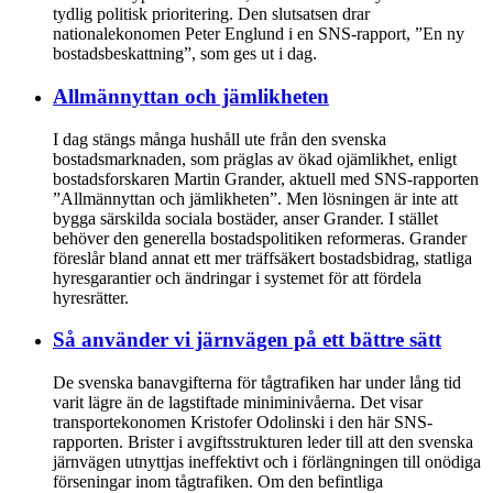
tydlig politisk prioritering. Den slutsatsen drar
nationalekonomen Peter Englund i en SNS-rapport, ”En ny
bostadsbeskattning”, som ges ut i dag.
Allmännyttan och jämlikheten
I dag stängs många hushåll ute från den svenska
bostadsmarknaden, som präglas av ökad ojämlikhet, enligt
bostadsforskaren Martin Grander, aktuell med SNS-rapporten
”Allmännyttan och jämlikheten”. Men lösningen är inte att
bygga särskilda sociala bostäder, anser Grander. I stället
behöver den generella bostadspolitiken reformeras. Grander
föreslår bland annat ett mer träffsäkert bostadsbidrag, statliga
hyresgarantier och ändringar i systemet för att fördela
hyresrätter.
Så använder vi järnvägen på ett bättre sätt
De svenska banavgifterna för tågtrafiken har under lång tid
varit lägre än de lagstiftade miniminivåerna. Det visar
transportekonomen Kristofer Odolinski i den här SNS-
rapporten. Brister i avgiftsstrukturen leder till att den svenska
järnvägen utnyttjas ineffektivt och i förlängningen till onödiga
förseningar inom tågtrafiken. Om den befintliga