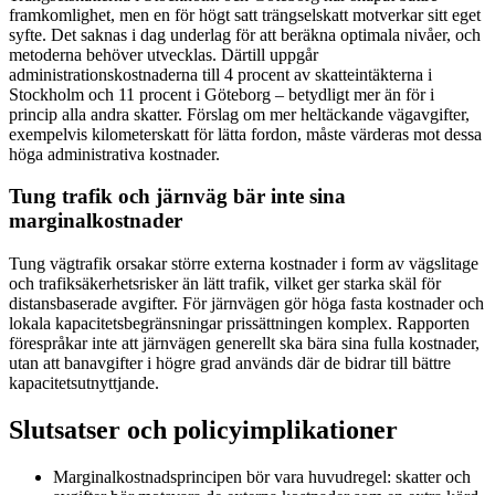
framkomlighet, men en för högt satt trängselskatt motverkar sitt eget
syfte. Det saknas i dag underlag för att beräkna optimala nivåer, och
metoderna behöver utvecklas. Därtill uppgår
administrationskostnaderna till 4 procent av skatteintäkterna i
Stockholm och 11 procent i Göteborg – betydligt mer än för i
princip alla andra skatter. Förslag om mer heltäckande vägavgifter,
exempelvis kilometerskatt för lätta fordon, måste värderas mot dessa
höga administrativa kostnader.
Tung trafik och järnväg bär inte sina
marginalkostnader
Tung vägtrafik orsakar större externa kostnader i form av vägslitage
och trafiksäkerhetsrisker än lätt trafik, vilket ger starka skäl för
distansbaserade avgifter. För järnvägen gör höga fasta kostnader och
lokala kapacitetsbegränsningar prissättningen komplex. Rapporten
förespråkar inte att järnvägen generellt ska bära sina fulla kostnader,
utan att banavgifter i högre grad används där de bidrar till bättre
kapacitetsutnyttjande.
Slutsatser och policyimplikationer
Marginalkostnadsprincipen bör vara huvudregel: skatter och