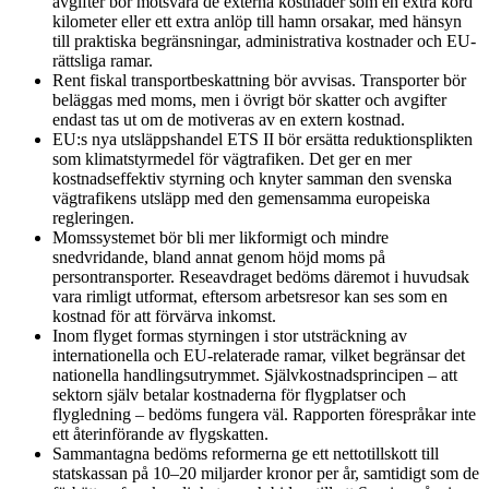
avgifter bör motsvara de externa kostnader som en extra körd
kilometer eller ett extra anlöp till hamn orsakar, med hänsyn
till praktiska begränsningar, administrativa kostnader och EU-
rättsliga ramar.
Rent fiskal transportbeskattning bör avvisas. Transporter bör
beläggas med moms, men i övrigt bör skatter och avgifter
endast tas ut om de motiveras av en extern kostnad.
EU:s nya utsläppshandel ETS II bör ersätta reduktionsplikten
som klimatstyrmedel för vägtrafiken. Det ger en mer
kostnadseffektiv styrning och knyter samman den svenska
vägtrafikens utsläpp med den gemensamma europeiska
regleringen.
Momssystemet bör bli mer likformigt och mindre
snedvridande, bland annat genom höjd moms på
persontransporter. Reseavdraget bedöms däremot i huvudsak
vara rimligt utformat, eftersom arbetsresor kan ses som en
kostnad för att förvärva inkomst.
Inom flyget formas styrningen i stor utsträckning av
internationella och EU-relaterade ramar, vilket begränsar det
nationella handlingsutrymmet. Självkostnadsprincipen – att
sektorn själv betalar kostnaderna för flygplatser och
flygledning – bedöms fungera väl. Rapporten förespråkar inte
ett återinförande av flygskatten.
Sammantagna bedöms reformerna ge ett nettotillskott till
statskassan på 10–20 miljarder kronor per år, samtidigt som de