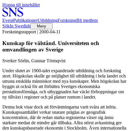
Hoppa till innehållet
Event
Publikationer
Utbildning
Forskning
Bli medlem
Sök
In Swedish
Meny
Forskningsrapport | 2000-04-11
Kunskap för välstånd. Universiteten och
omvandlingen av Sverige
Sverker Sörlin, Gunnar Törmqvist
Under slutet av 1900-talet expanderade utbildning och forskning
stort. Högskolan skulle ge möjlighet till utbildning i hela landet och
utrusta enskilda människor med nya kunskaper. Men högskolan har
byggts ut också för att förbättra Sveriges ekonomiska
prestationsförmåga, och utbyggnaden har väckt förhoppningar om
ny tillväxt i regioner och på platser runtom i landet.
Denna bok visar dock att förväntningarna varit svåra att infria.
Kunskapssamhället verkar snarare präglas av geografisk
koncentration, där de redan starka regionerna växer sig ännu
starkare medan de mindre går tillbaka. Allra störst avkastning ger
den kunskapsbaserade ekonomin i Stockholm. Även internationella