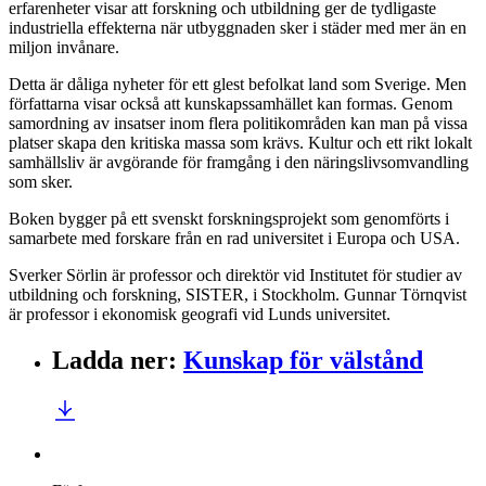
erfarenheter visar att forskning och utbildning ger de tydligaste
industriella effekterna när utbyggnaden sker i städer med mer än en
miljon invånare.
Detta är dåliga nyheter för ett glest befolkat land som Sverige. Men
författarna visar också att kunskapssamhället kan formas. Genom
samordning av insatser inom flera politikområden kan man på vissa
platser skapa den kritiska massa som krävs. Kultur och ett rikt lokalt
samhällsliv är avgörande för framgång i den näringslivsomvandling
som sker.
Boken bygger på ett svenskt forskningsprojekt som genomförts i
samarbete med forskare från en rad universitet i Europa och USA.
Sverker Sörlin är professor och direktör vid Institutet för studier av
utbildning och forskning, SISTER, i Stockholm. Gunnar Törnqvist
är professor i ekonomisk geografi vid Lunds universitet.
Ladda ner
:
Kunskap för välstånd