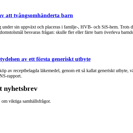
av att tvångsomhänderta barn
nder sin uppväxt och placeras i familje-, HVB- och SiS-hem. Trots de
omstolsmål besvaras frågan: skulle fler eller färre barn överleva ba
tydelsen av ett första generiskt utbyte
d köp av receptbelagda läkemedel, genom ett så kallat generiskt utbyte, vä
SNS-rapport.
t nyhetsbrev
d om viktiga samhällsfrågor.