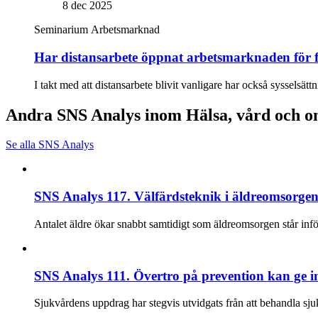
8 dec 2025
Seminarium
Arbetsmarknad
Har distansarbete öppnat arbetsmarknaden för f
I takt med att distansarbete blivit vanligare har också syssels
Andra SNS Analys inom Hälsa, vård och 
Se alla SNS Analys
SNS Analys 117. Välfärdsteknik i äldreomsorgen:
Antalet äldre ökar snabbt samtidigt som äldreomsorgen står inför
SNS Analys 111. Övertro på prevention kan ge in
Sjukvårdens uppdrag har stegvis utvidgats från att behandla sju