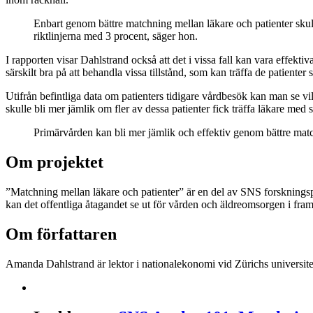
Enbart genom bättre matchning mellan läkare och patienter skul
riktlinjerna med 3 procent, säger hon.
I rapporten visar Dahlstrand också att det i vissa fall kan vara effekt
särskilt bra på att behandla vissa tillstånd, som kan träffa de patient
Utifrån befintliga data om patienters tidigare vårdbesök kan man se vil
skulle bli mer jämlik om fler av dessa patienter fick träffa läkare med
Primärvården kan bli mer jämlik och effektiv genom bättre mat
Om projektet
”Matchning mellan läkare och patienter” är en del av SNS forsknings
kan det offentliga åtagandet se ut för vården och äldreomsorgen i fra
Om författaren
Amanda Dahlstrand är lektor i nationalekonomi vid Zürichs universite