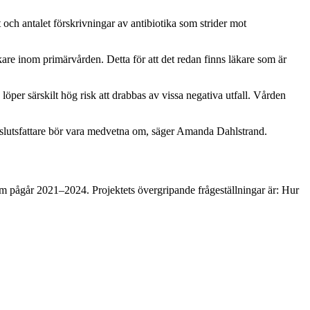
ch antalet förskrivningar av antibiotika som strider mot
äkare inom primärvården. Detta för att det redan finns läkare som är
öper särskilt hög risk att drabbas av vissa negativa utfall. Vården
eslutsfattare bör vara medvetna om, säger Amanda Dahlstrand.
m pågår 2021–2024. Projektets övergripande frågeställningar är: Hur