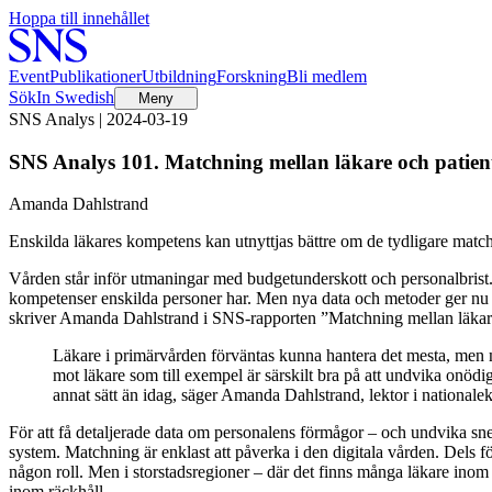
Hoppa till innehållet
Event
Publikationer
Utbildning
Forskning
Bli medlem
Sök
In Swedish
Meny
SNS Analys | 2024-03-19
SNS Analys 101. Matchning mellan läkare och patien
Amanda Dahlstrand
Enskilda läkares kompetens kan utnyttjas bättre om de tydligare match
Vården står inför utmaningar med budgetunderskott och personalbrist. D
kompetenser enskilda personer har. Men nya data och metoder ger nu god
skriver Amanda Dahlstrand i SNS-rapporten ”Matchning mellan läkare
Läkare i primärvården förväntas kunna hantera det mesta, men man 
mot läkare som till exempel är särskilt bra på att undvika onödig
annat sätt än idag, säger Amanda Dahlstrand, lektor i national
För att få detaljerade data om personalens förmågor – och undvika snedv
system. Matchning är enklast att påverka i den digitala vården. Dels för a
någon roll. Men i storstadsregioner – där det finns många läkare inom
inom räckhåll.