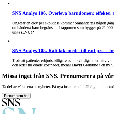
SNS Analys 106. Överleva barndomen: effekter 
Ungefär en elev per skolklass kommer omhändertas någon gång u
omhänderta barn begränsad. I rapporten som bygger på 21 000 d
unga (LVU)?
SNS Analys 105. Rätt läkemedel till rätt pris – be
Trots att patienter erbjuds billigare och likvärdiga alternativ vi
och leder till ökade kostnader, menar David Granlund i en ny 
Missa inget från SNS. Prenumerera på vår
Ta del av våra senaste nyheter. Få nya insikter och håll dig uppdatera
Prenumerera här