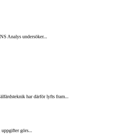
 SNS Analys undersöker...
färdsteknik har därför lyfts fram...
uppgifter görs...