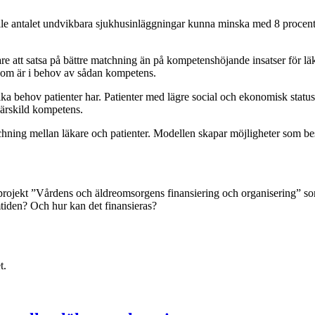
le antalet undvikbara sjukhusinläggningar kunna minska med 8 procent o
ivare att satsa på bättre matchning än på kompetenshöjande insatser för l
er som är i behov av sådan kompetens.
ka behov patienter har. Patienter med lägre social och ekonomisk status l
 särskild kompetens.
chning mellan läkare och patienter. Modellen skapar möjligheter som b
projekt ”Vårdens och äldreomsorgens finansiering och organisering” so
mtiden? Och hur kan det finansieras?
t.