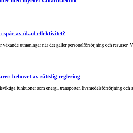
uner med mycket välfärdsteknik
 spår av ökad effektivitet?
 växande utmaningar när det gäller personalförsörjning och resurser. Väl
ret: behovet av rättslig reglering
lsviktiga funktioner som energi, transporter, livsmedelsförsörjning och sj