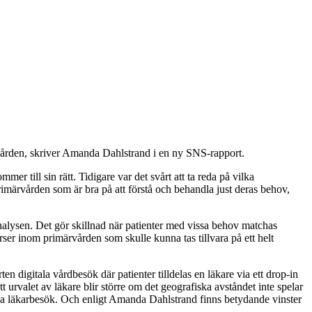
m vården, skriver Amanda Dahlstrand i en ny SNS-rapport.
 till sin rätt. Tidigare var det svårt att ta reda på vilka
rimärvården som är bra på att förstå och behandla just deras behov,
 analysen. Det gör skillnad när patienter med vissa behov matchas
rser inom primärvården som skulle kunna tas tillvara på ett helt
n digitala vårdbesök där patienter tilldelas en läkare via ett drop-in
att urvalet av läkare blir större om det geografiska avståndet inte spelar
iska läkarbesök. Och enligt Amanda Dahlstrand finns betydande vinster