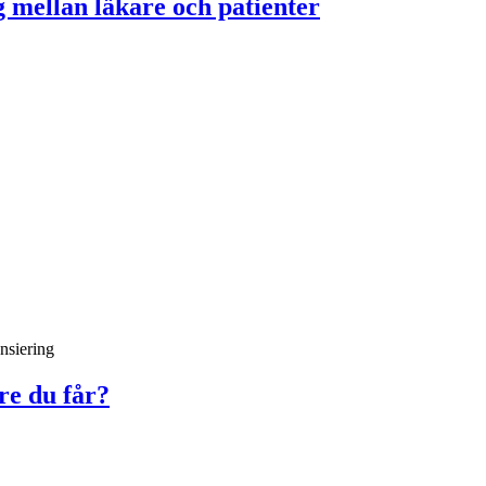
 mellan läkare och patienter
nsiering
re du får?