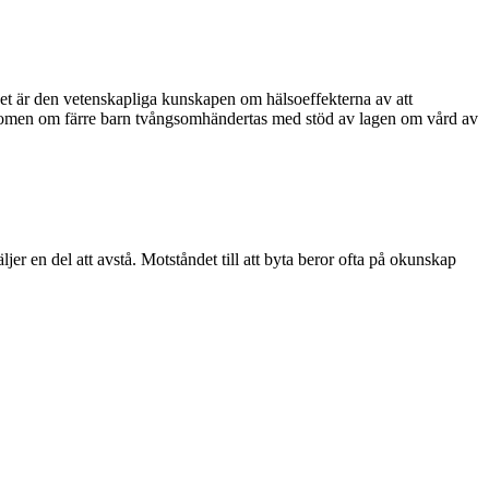
t är den vetenskapliga kunskapen om hälsoeffekterna av att
rndomen om färre barn tvångsomhändertas med stöd av lagen om vård av
ljer en del att avstå. Motståndet till att byta beror ofta på okunskap