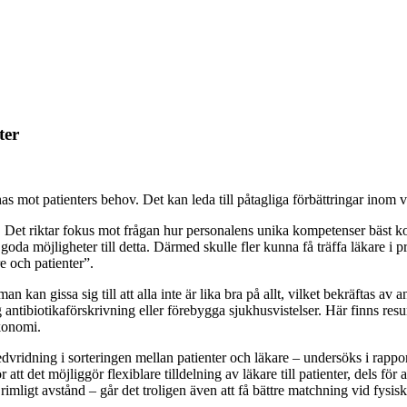
ter
as mot patienters behov. Det kan leda till påtagliga förbättringar ino
et riktar fokus mot frågan hur personalens unika kompetenser bäst kommer
a möjligheter till detta. Därmed skulle fler kunna få träffa läkare i p
 och patienter”.
kan gissa sig till att alla inte är lika bra på allt, vilket bekräftas av
 antibiotikaförskrivning eller förebygga sjukhusvistelser. Här finns resu
ekonomi.
ridning i sorteringen mellan patienter och läkare – undersöks i rapporte
tt det möjliggör flexiblare tilldelning av läkare till patienter, dels för 
 rimligt avstånd – går det troligen även att få bättre matchning vid fys