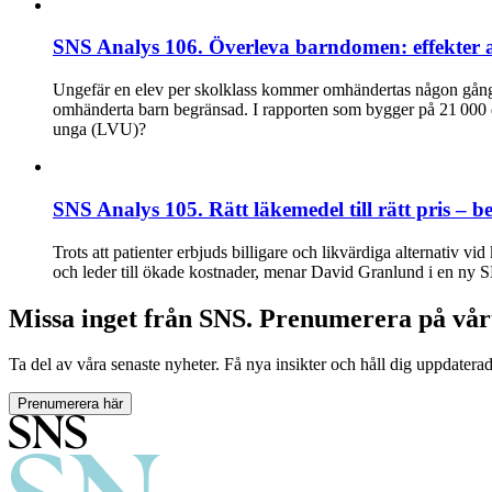
SNS Analys 106. Överleva barndomen: effekter 
Ungefär en elev per skolklass kommer omhändertas någon gång u
omhänderta barn begränsad. I rapporten som bygger på 21 000 d
unga (LVU)?
SNS Analys 105. Rätt läkemedel till rätt pris – be
Trots att patienter erbjuds billigare och likvärdiga alternativ vi
och leder till ökade kostnader, menar David Granlund i en ny 
Missa inget från SNS. Prenumerera på vår
Ta del av våra senaste nyheter. Få nya insikter och håll dig uppdatera
Prenumerera här