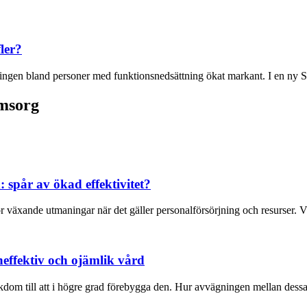
ler?
ättningen bland personer med funktionsnedsättning ökat markant. I en ny
omsorg
 spår av ökad effektivitet?
 växande utmaningar när det gäller personalförsörjning och resurser. Väl
effektiv och ojämlik vård
kdom till att i högre grad förebygga den. Hur avvägningen mellan dessa 