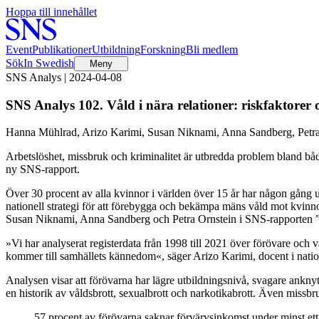
Hoppa till innehållet
Event
Publikationer
Utbildning
Forskning
Bli medlem
Sök
In Swedish
Meny
SNS Analys | 2024-04-08
SNS Analys 102. Våld i nära relationer: riskfaktorer
Hanna Mühlrad, Arizo Karimi, Susan Niknami, Anna Sandberg, Petra
Arbetslöshet, missbruk och kriminalitet är utbredda problem bland både 
ny SNS-rapport.
Över 30 procent av alla kvinnor i världen över 15 år har någon gång upp
nationell strategi för att förebygga och bekämpa mäns våld mot kvinn
Susan Niknami, Anna Sandberg och Petra Ornstein i SNS-rapporten ”Vå
»Vi har analyserat registerdata från 1998 till 2021 över förövare och
kommer till samhällets kännedom«, säger Arizo Karimi, docent i nati
Analysen visar att förövarna har lägre utbildningsnivå, svagare ankny
en historik av våldsbrott, sexualbrott och narkotikabrott. Även missbr
57 procent av förövarna saknar förvärvsinkomst under minst ett 