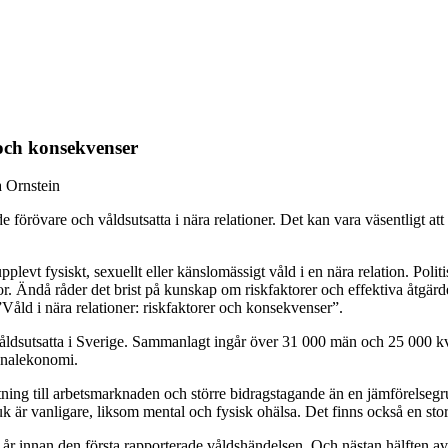
 och konsekvenser
 Ornstein
förövare och våldsutsatta i nära relationer. Det kan vara väsentligt att
levt fysiskt, sexuellt eller känslomässigt våld i en nära relation. Polit
or. Ändå råder det brist på kunskap om riskfaktorer och effektiva åtgä
ld i nära relationer: riskfaktorer och konsekvenser”.
 våldsutsatta i Sverige. Sammanlagt ingår över 31 000 män och 25 000 kv
onalekonomi.
tning till arbetsmarknaden och större bidragstagande än en jämförelsegr
uk är vanligare, liksom mental och fysisk ohälsa. Det finns också en sto
år innan den första rapporterade våldshändelsen. Och nästan hälften av 