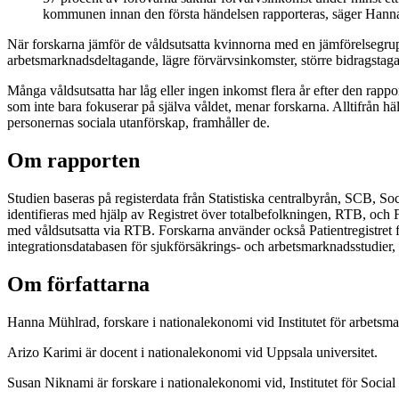
kommunen innan den första händelsen rapporteras, säger Hann
När forskarna jämför de våldsutsatta kvinnorna med en jämförelsegrup
arbetsmarknadsdeltagande, lägre förvärvsinkomster, större bidragstaga
Många våldsutsatta har låg eller ingen inkomst flera år efter den rappo
som inte bara fokuserar på själva våldet, menar forskarna. Alltifrån h
personernas sociala utanförskap, framhåller de.
Om rapporten
Studien baseras på registerdata från Statistiska centralbyrån, SCB, So
identifieras med hjälp av Registret över totalbefolkningen, RTB, och F
med våldsutsatta via RTB. Forskarna använder också Patientregistret för
integrationsdatabasen för sjukförsäkrings- och arbetsmarknadsstudier,
Om författarna
Hanna Mühlrad, forskare i nationalekonomi vid Institutet för arbetsm
Arizo Karimi är docent i nationalekonomi vid Uppsala universitet.
Susan Niknami är forskare i nationalekonomi vid, Institutet för Socia