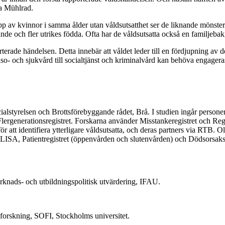
a Mühlrad.
p av kvinnor i samma ålder utan våldsutsatthet ser de liknande mönste
nde och fler utrikes födda. Ofta har de våldsutsatta också en familjeba
rterade händelsen. Detta innebär att våldet leder till en fördjupning av
älso- och sjukvård till socialtjänst och kriminalvård kan behöva engager
cialstyrelsen och Brottsförebyggande rådet, Brå. I studien ingår person
lergenerationsregistret. Forskarna använder Misstankeregistret och Regist
 att identifiera ytterligare våldsutsatta, och deras partners via RTB. O
 LISA, Patientregistret (öppenvården och slutenvården) och Dödsorsaksr
arknads- och utbildningspolitisk utvärdering, IFAU.
l forskning, SOFI, Stockholms universitet.