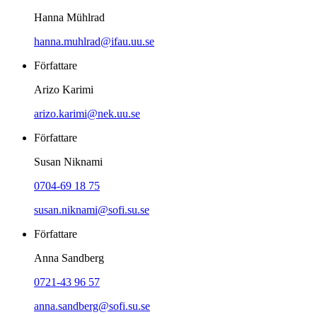
Hanna Mühlrad
hanna.muhlrad@ifau.uu.se
Författare
Arizo Karimi
arizo.karimi@nek.uu.se
Författare
Susan Niknami
0704-69 18 75
susan.niknami@sofi.su.se
Författare
Anna Sandberg
0721-43 96 57
anna.sandberg@sofi.su.se