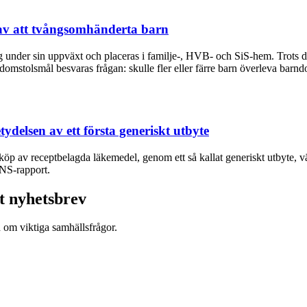
av att tvångsomhänderta barn
nder sin uppväxt och placeras i familje-, HVB- och SiS-hem. Trots de
omstolsmål besvaras frågan: skulle fler eller färre barn överleva ba
tydelsen av ett första generiskt utbyte
d köp av receptbelagda läkemedel, genom ett så kallat generiskt utbyte, vä
SNS-rapport.
t nyhetsbrev
d om viktiga samhällsfrågor.