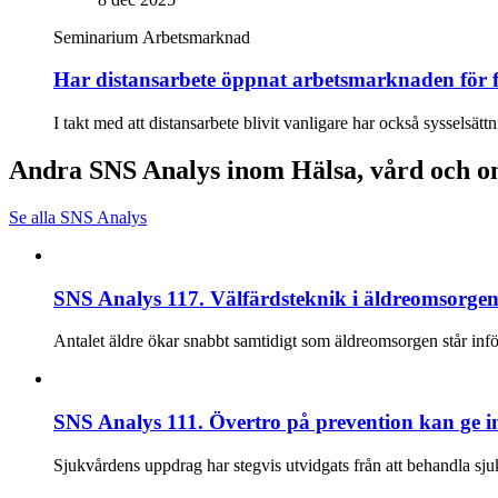
Seminarium
Arbetsmarknad
Har distansarbete öppnat arbetsmarknaden för f
I takt med att distansarbete blivit vanligare har också syssels
Andra SNS Analys inom Hälsa, vård och 
Se alla SNS Analys
SNS Analys 117. Välfärdsteknik i äldreomsorgen:
Antalet äldre ökar snabbt samtidigt som äldreomsorgen står inför
SNS Analys 111. Övertro på prevention kan ge in
Sjukvårdens uppdrag har stegvis utvidgats från att behandla sju