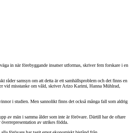
 väga in när förebyggande insatser utformas, skriver fem forskare i en
iskt råder samsyn om att detta är ett samhällsproblem och det finns en
rder vid misstanke om våld, skriver Arizo Karimi, Hanna Mühlrad,
innor i studien. Men sannolikt finns det också många fall som aldrig
upp av män i samma ålder som inte är förövare. Därtill har de oftare
r överrepresentation av utrikes födda.
alla förövare har tagit emot ekonomiskt bistånd från