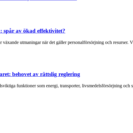
 spår av ökad effektivitet?
 växande utmaningar när det gäller personalförsörjning och resurser. Väl
ret: behovet av rättslig reglering
lsviktiga funktioner som energi, transporter, livsmedelsförsörjning och sj