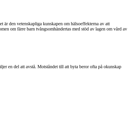
t är den vetenskapliga kunskapen om hälsoeffekterna av att
rndomen om färre barn tvångsomhändertas med stöd av lagen om vård av
ljer en del att avstå. Motståndet till att byta beror ofta på okunskap