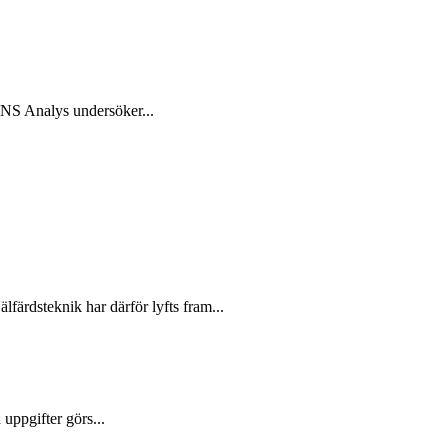
 SNS Analys undersöker...
färdsteknik har därför lyfts fram...
uppgifter görs...