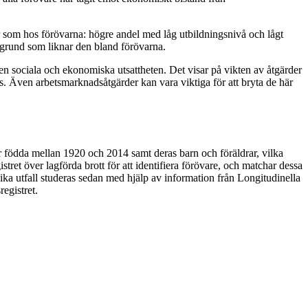
r som hos förövarna: högre andel med låg utbildningsnivå och lågt
kgrund som liknar den bland förövarna.
 den sociala och ekonomiska utsattheten. Det visar på vikten av åtgärder
as. Även arbetsmarknadsåtgärder kan vara viktiga för att bryta de här
er födda mellan 1920 och 2014 samt deras barn och föräldrar, vilka
ret över lagförda brott för att identifiera förövare, och matchar dessa
lika utfall studeras sedan med hjälp av information från Longitudinella
egistret.