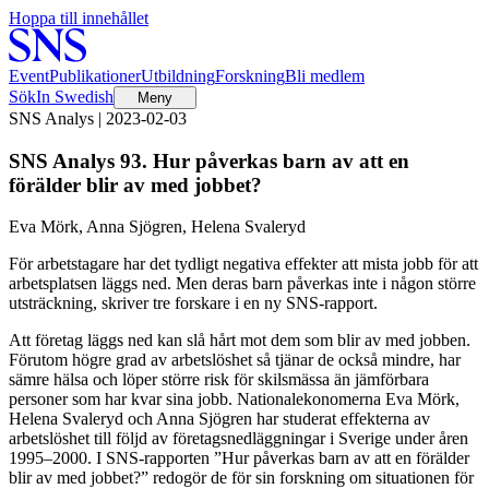
Hoppa till innehållet
Event
Publikationer
Utbildning
Forskning
Bli medlem
Sök
In Swedish
Meny
SNS Analys | 2023-02-03
SNS Analys 93. Hur påverkas barn av att en
förälder blir av med jobbet?
Eva Mörk, Anna Sjögren, Helena Svaleryd
För arbetstagare har det tydligt negativa effekter att mista jobb för att
arbetsplatsen läggs ned. Men deras barn påverkas inte i någon större
utsträckning, skriver tre forskare i en ny SNS-rapport.
Att företag läggs ned kan slå hårt mot dem som blir av med jobben.
Förutom högre grad av arbetslöshet så tjänar de också mindre, har
sämre hälsa och löper större risk för skilsmässa än jämförbara
personer som har kvar sina jobb. Nationalekonomerna Eva Mörk,
Helena Svaleryd och Anna Sjögren har studerat effekterna av
arbetslöshet till följd av företagsnedläggningar i Sverige under åren
1995–2000. I SNS-rapporten ”Hur påverkas barn av att en förälder
blir av med jobbet?” redogör de för sin forskning om situationen för