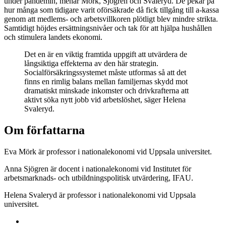
under pandemin, menar Mörk, Sjögren och Svaleryd. De pekar på
hur många som tidigare varit oförsäkrade då fick tillgång till a-kassa
genom att medlems- och arbetsvillkoren plötligt blev mindre strikta.
Samtidigt höjdes ersättningsnivåer och tak för att hjälpa hushållen
och stimulera landets ekonomi.
Det en är en viktig framtida uppgift att utvärdera de
långsiktiga effekterna av den här strategin.
Socialförsäkringssystemet måste utformas så att det
finns en rimlig balans mellan familjernas skydd mot
dramatiskt minskade inkomster och drivkrafterna att
aktivt söka nytt jobb vid arbetslöshet, säger Helena
Svaleryd.
Om författarna
Eva Mörk är professor i nationalekonomi vid Uppsala universitet.
Anna Sjögren är docent i nationalekonomi vid Institutet för
arbetsmarknads- och utbildningspolitisk utvärdering, IFAU.
Helena Svaleryd är professor i nationalekonomi vid Uppsala
universitet.