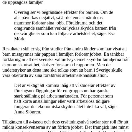
de uppsagdas familjer.
Överlag ser vi begränsade effekter för barnen. Om de
alls påverkas negativt, så är det endast när deras
mammor förlorar sina jobb. Föräldrarna och det
omgivande samhället verkar lyckas skydda barnen från
de svårigheter som kan följa av arbetslöshet, säger Eva
Mörk.
Resultaten skiljer sig från studier från andra länder som har visat att
barn missgynnas när pappan i familjen förlorar jobbet. En tänkbar
förklaring är att det svenska välfärdssystemet skyddar familjerna från
ekonomisk utsatthet, skriver forskarna i rapporten. Men de
understryker att detta inte ska tolkas som att barn i Sverige skulle
vara oberörda av sina föräldrars arbetsmarknadssituation.
Det är viktigt att komma ihåg att vi studerar effekter av
företagsnedläggningar för en grupp som har ganska
stark ställning på arbetsmarknaden. För personer som
haft korta anställningar eller varit arbetslösa tidigare
fungerar det ekonomiska skyddsnätet inte lika väl, säger
Anna Sjögren.
Tillgången till a-kassa och dess ersättningsnivå spelar stor roll för att
mildra konsekvenserna av att förlora jobbet. Det framgick inte minst