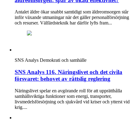
äldreomsorgen: spår av ökad effektivitet?
Antalet äldre ökar snabbt samtidigt som äldreomsorgen står
inför växande utmaningar när det gäller personalförsörjning
och resurser. Välfärdsteknik har därför lyfts fram...
SNS Analys
Demokrati och samhälle
SNS Analys 116. Näringslivet och det civila
försvaret: behovet av rättslig reglering
Näringslivet spelar en avgörande roll för att upprätthålla
samhällsviktiga funktioner som energi, transporter,
livsmedelsförsörjning och sjukvård vid kriser och ytterst vid
krig....