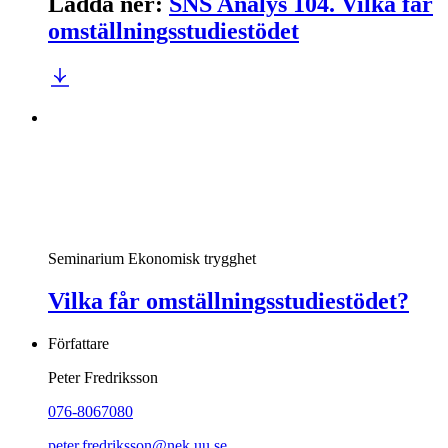
Ladda ner
:
SNS Analys 104. Vilka får
omställningsstudiestödet
Seminarium
Ekonomisk trygghet
Vilka får omställningsstudiestödet?
Författare
Peter Fredriksson
076-8067080
peter.fredriksson@nek.uu.se