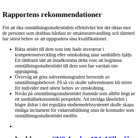
Rapportens rekommendationer
För att öka omställningsstudiestödets effektivitet bör det riktas mot
de personer som drabbas hårdast av strukturomvandling och därmed
har störst behov av att uppgradera sina kvalifikationer.
Rikta stödet till dem som inte hade investerat i
kompetensutveckling eller omskolning utan samhällets hjälp.
Ett rättframt sätt att åstadkomma detta vore att begränsa
omställningsstudiestödet till dem som har varslats om
uppsägning.
Överväg att göra subventionsgraden beroende av
omställningsbehovet. På så vis skulle subventionen bli större
för individer med större behov av omskolning.
Nivån på omställningsstudiestödet framstår som alltför högt ur
ett samhällsekonomiskt perspektiv. Att utvidga lånedelen i
högre åldrar i det reguljära studiemedelssystemet skulle skapa
rimliga incitament för vidareutbildning utan de kostnader som
omställningsstudiestödet medför.