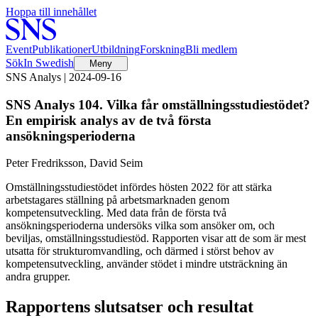
Hoppa till innehållet
Event
Publikationer
Utbildning
Forskning
Bli medlem
Sök
In Swedish
Meny
SNS Analys | 2024-09-16
SNS Analys 104. Vilka får omställningsstudiestödet?
En empirisk analys av de två första
ansökningsperioderna
Peter Fredriksson, David Seim
Omställningsstudiestödet infördes hösten 2022 för att stärka
arbetstagares ställning på arbetsmarknaden genom
kompetensutveckling. Med data från de första två
ansökningsperioderna undersöks vilka som ansöker om, och
beviljas, omställningsstudiestöd. Rapporten visar att de som är mest
utsatta för strukturomvandling, och därmed i störst behov av
kompetensutveckling, använder stödet i mindre utsträckning än
andra grupper.
Rapportens slutsatser och resultat