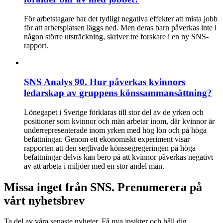
För arbetstagare har det tydligt negativa effekter att mista jobb
för att arbetsplatsen läggs ned. Men deras barn påverkas inte i
någon större utsträckning, skriver tre forskare i en ny SNS-
rapport.
SNS Analys 90. Hur påverkas kvinnors
ledarskap av gruppens könssammansättning?
Lönegapet i Sverige förklaras till stor del av de yrken och
positioner som kvinnor och män arbetar inom, där kvinnor är
underrepresenterade inom yrken med hög lön och på höga
befattningar. Genom ett ekonomiskt experiment visar
rapporten att den seglivade könssegregeringen på höga
befattningar delvis kan bero på att kvinnor påverkas negativt
av att arbeta i miljöer med en stor andel män.
Missa inget från SNS. Prenumerera på
vårt nyhetsbrev
Ta del av våra senaste nyheter. Få nya insikter och håll dig