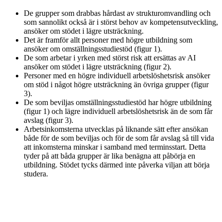
De grupper som drabbas hårdast av strukturomvandling och
som sannolikt också är i störst behov av kompetensutveckling,
ansöker om stödet i lägre utsträckning.
Det är framför allt personer med högre utbildning som
ansöker om omställningsstudiestöd (figur 1).
De som arbetar i yrken med störst risk att ersättas av AI
ansöker om stödet i lägre utsträckning (figur 2).
Personer med en högre individuell arbetslöshetsrisk ansöker
om stöd i något högre utsträckning än övriga grupper (figur
3).
De som beviljas omställningsstudiestöd har högre utbildning
(figur 1) och lägre individuell arbetslöshetsrisk än de som får
avslag (figur 3).
Arbetsinkomsterna utvecklas på liknande sätt efter ansökan
både för de som beviljas och för de som får avslag så till vida
att inkomsterna minskar i samband med terminsstart. Detta
tyder på att båda grupper är lika benägna att påbörja en
utbildning. Stödet tycks därmed inte påverka viljan att börja
studera.