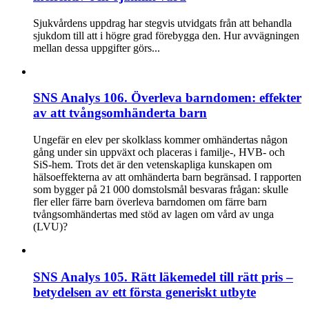
Sjukvårdens uppdrag har stegvis utvidgats från att behandla
sjukdom till att i högre grad förebygga den. Hur avvägningen
mellan dessa uppgifter görs...
SNS Analys 106. Överleva barndomen: effekter
av att tvångsomhänderta barn
Ungefär en elev per skolklass kommer omhändertas någon
gång under sin uppväxt och placeras i familje-, HVB- och
SiS-hem. Trots det är den vetenskapliga kunskapen om
hälsoeffekterna av att omhänderta barn begränsad. I rapporten
som bygger på 21 000 domstolsmål besvaras frågan: skulle
fler eller färre barn överleva barndomen om färre barn
tvångsomhändertas med stöd av lagen om vård av unga
(LVU)?
SNS Analys 105. Rätt läkemedel till rätt pris –
betydelsen av ett första generiskt utbyte