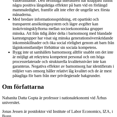
välbefinnande. Den befintliga litteraturen har knappast funnit
några positiva långsiktiga effekter på barn vid en förlängd
mammaledighet, framför allt inte efter de ungefär sex första
månaderna.
Med bredare informationsspridning, ett opartiskt och
transparent ansökningssystem och lägre avgifter kan
inskrivningsklyftorna mellan socioekonomiska grupper
minska. Att från tidig ålder delta i barnomsorg med blandade
kamratgrupper har visat sig minska generationsöverskridande
inkomstskillnader och öka social rörlighet genom att barn från
låginkomstfamiljer förbättrar sin sociala kompetens.
Bygg inte ut samhällets barnomsorg alltför snabbt om det inte
är möjligt att rekrytera kompetent personal och om höga
processrelaterade och strukturella kvalitetsnivåer inte kan
garanteras. Negativa effekter av barnomsorg har identifierats i
miljöer vars omsorg håller relativt låg kvalitet och de är mest
påtagliga för barn från mer privilegierade bakgrunder.
Om författarna
Nabanita Datta Gupta är professor i nationalekonomi vid Århus
universitet.
Jonas Jessen är postdoktor vid Institute of Labor Economics, IZA, i
Bonn.