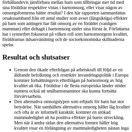
förhållandevis jämförbara mellan barn som tillbringar mer tid med
sina föräldrar respektive vistas i barnomsorg, eller visar någon av
omsorgsformerna bättre resultat? I den här rapporten sammanfattas
orsakssamband från ett antal studier som avser (långsiktiga) effekter
på barn som antingen har fått omsorg av en förälder (vanligen
mamman) eller deltagit i barnomsorg under sina första år. Författarna
har i synnerhet fokuserat på vilken roll som barnomsorgens kvalitet,
föräldrarnas tidsanvändning och de socioekonomiska skillnaderna
spelar.
Resultat och slutsatser
Genom den ökade efterfrågan på arbetskraft till följd av en
åldrande befolkning och restriktiv invandringspolitik i Europa
kommer fortsättningsvis efterfrågan på barnomsorg av hög
kvalitet att öka. Föräldrar i de flesta europeiska länder stöder
numera också att småbarnsmammor ska kunna fortsätta
förvärvsarbeta.
Den alternativa omsorgstypen som erbjuds för barn har stor
betydelse. När samhällets alternativa omsorg håller låg kvalitet
och ofta är av informell karaktär, kommer en utökad
mammaledighet att ha positiva effekter på barns utveckling.
Men när å andra sidan den alternativa formen håller hög
kvalitet visar en förlängning av mammaledigheten nästan inga