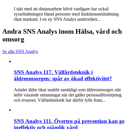
I takt med att distansarbete blivit vanligare har också
sysselsättningen bland personer med funktionsnedsättning
ökat markant. I en ny SNS Analys undersöker...
Andra SNS Analys inom Hälsa, vård och
omsorg
Se alla SNS Analys
SNS Analys 117. Välfärdsteknik i
äldreomsorgen: spår av ökad effektivitet?
Antalet äldre ökar snabbt samtidigt som äldreomsorgen står
inför växande utmaningar när det gäller personalförsörjning
och resurser. Välfärdsteknik har därför lyfts fram...
SNS Analys 111. Övertro på prevention kan ge
ineffektiv och ojämlik vård