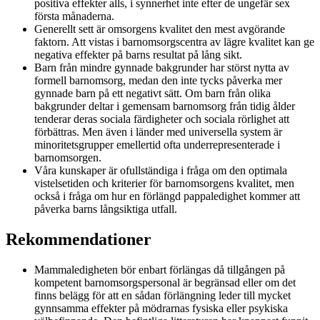
positiva effekter alls, i synnerhet inte efter de ungefär sex
första månaderna.
Generellt sett är omsorgens kvalitet den mest avgörande
faktorn. Att vistas i barnomsorgscentra av lägre kvalitet kan ge
negativa effekter på barns resultat på lång sikt.
Barn från mindre gynnade bakgrunder har störst nytta av
formell barnomsorg, medan den inte tycks påverka mer
gynnade barn på ett negativt sätt. Om barn från olika
bakgrunder deltar i gemensam barnomsorg från tidig ålder
tenderar deras sociala färdigheter och sociala rörlighet att
förbättras. Men även i länder med universella system är
minoritetsgrupper emellertid ofta underrepresenterade i
barnomsorgen.
Våra kunskaper är ofullständiga i fråga om den optimala
vistelsetiden och kriterier för barnomsorgens kvalitet, men
också i fråga om hur en förlängd pappaledighet kommer att
påverka barns långsiktiga utfall.
Rekommendationer
Mammaledigheten bör enbart förlängas då tillgången på
kompetent barnomsorgspersonal är begränsad eller om det
finns belägg för att en sådan förlängning leder till mycket
gynnsamma effekter på mödrarnas fysiska eller psykiska