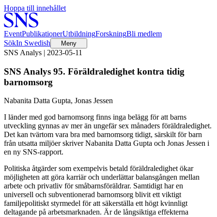
Hoppa till innehållet
Event
Publikationer
Utbildning
Forskning
Bli medlem
Sök
In Swedish
Meny
SNS Analys | 2023-05-11
SNS Analys 95. Föräldraledighet kontra tidig
barnomsorg
Nabanita Datta Gupta, Jonas Jessen
I länder med god barnomsorg finns inga belägg för att barns
utveckling gynnas av mer än ungefär sex månaders föräldraledighet.
Det kan tvärtom vara bra med barnomsorg tidigt, särskilt för barn
från utsatta miljöer skriver Nabanita Datta Gupta och Jonas Jessen i
en ny SNS-rapport.
Politiska åtgärder som exempelvis betald föräldraledighet ökar
möjligheten att göra karriär och underlättar balansgången mellan
arbete och privatliv för småbarnsföräldrar. Samtidigt har en
universell och subventionerad barnomsorg blivit ett viktigt
familjepolitiskt styrmedel för att säkerställa ett högt kvinnligt
deltagande på arbetsmarknaden. Är de långsiktiga effekterna