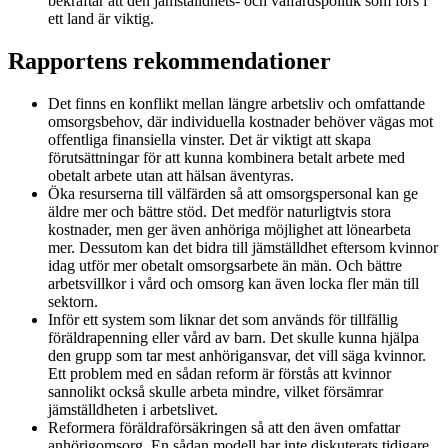
bekräftar att den jämställdhets- och välfärdspolitik som förs i
ett land är viktig.
Rapportens rekommendationer
Det finns en konflikt mellan längre arbetsliv och omfattande
omsorgsbehov, där individuella kostnader behöver vägas mot
offentliga finansiella vinster. Det är viktigt att skapa
förutsättningar för att kunna kombinera betalt arbete med
obetalt arbete utan att hälsan äventyras.
Öka resurserna till välfärden så att omsorgspersonal kan ge
äldre mer och bättre stöd. Det medför naturligtvis stora
kostnader, men ger även anhöriga möjlighet att lönearbeta
mer. Dessutom kan det bidra till jämställdhet eftersom kvinnor
idag utför mer obetalt omsorgsarbete än män. Och bättre
arbetsvillkor i vård och omsorg kan även locka fler män till
sektorn.
Inför ett system som liknar det som används för tillfällig
föräldrapenning eller vård av barn. Det skulle kunna hjälpa
den grupp som tar mest anhörigansvar, det vill säga kvinnor.
Ett problem med en sådan reform är förstås att kvinnor
sannolikt också skulle arbeta mindre, vilket försämrar
jämställdheten i arbetslivet.
Reformera föräldraförsäkringen så att den även omfattar
anhörigomsorg. En sådan modell har inte diskuterats tidigare,