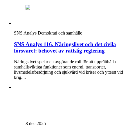
SNS Analys
Demokrati och samhälle
SNS Analys 116. Näringslivet och det civila
försvaret: behovet av rättslig reglering
Näringslivet spelar en avgörande roll för att upprätthålla
samhällsviktiga funktioner som energi, transporter,
livsmedelsförsörjning och sjukvård vid kriser och ytterst vid
krig....
8 dec 2025