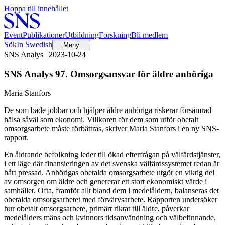
Hoppa till innehållet
Event
Publikationer
Utbildning
Forskning
Bli medlem
Sök
In Swedish
Meny
SNS Analys | 2023-10-24
SNS Analys 97. Omsorgsansvar för äldre anhöriga
Maria Stanfors
De som både jobbar och hjälper äldre anhöriga riskerar försämrad
hälsa såväl som ekonomi. Villkoren för dem som utför obetalt
omsorgsarbete måste förbättras, skriver Maria Stanfors i en ny SNS-
rapport.
En åldrande befolkning leder till ökad efterfrågan på välfärdstjänster,
i ett läge där finansieringen av det svenska välfärdssystemet redan är
hårt pressad. Anhörigas obetalda omsorgsarbete utgör en viktig del
av omsorgen om äldre och genererar ett stort ekonomiskt värde i
samhället. Ofta, framför allt bland dem i medelåldern, balanseras det
obetalda omsorgsarbetet med förvärvsarbete. Rapporten undersöker
hur obetalt omsorgsarbete, primärt riktat till äldre, påverkar
medelålders mäns och kvinnors tidsanvändning och välbefinnande,