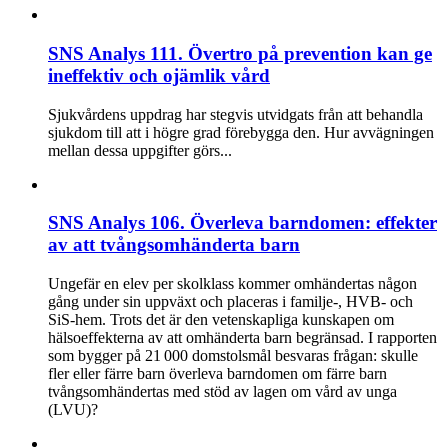
SNS Analys 111. Övertro på prevention kan ge
ineffektiv och ojämlik vård
Sjukvårdens uppdrag har stegvis utvidgats från att behandla
sjukdom till att i högre grad förebygga den. Hur avvägningen
mellan dessa uppgifter görs...
SNS Analys 106. Överleva barndomen: effekter
av att tvångsomhänderta barn
Ungefär en elev per skolklass kommer omhändertas någon
gång under sin uppväxt och placeras i familje-, HVB- och
SiS-hem. Trots det är den vetenskapliga kunskapen om
hälsoeffekterna av att omhänderta barn begränsad. I rapporten
som bygger på 21 000 domstolsmål besvaras frågan: skulle
fler eller färre barn överleva barndomen om färre barn
tvångsomhändertas med stöd av lagen om vård av unga
(LVU)?