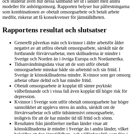
och studerar även hur dessa samband ser ut i länder med andra
modeller för anhörigomsorg. Rapporten belyser hur påfrestningarna
som kombinationen av obetalt omsorgsarbete och betalt arbete
medför, riskerar att få konsekvenser för jämställdheten.
Rapportens resultat och slutsatser
Generellt påverkas män och kvinnor i äldre arbetsför ålder
negativt av att utföra obetalt omsorgsarbete, särskilt när de
fortfarande förvärvsarbetar, men skillnaderna är mindre i
Sverige och Norden än i övriga Europa och Nordamerika.
Tidsanvändningsdata visar att de som utför obetalt
omsorgsarbete minskar både sin arbetstid och sin fritid. I
Sverige är könsskillnaderna mindre. Kvinnor som ger omsorg
arbetar oftare deltid och har mindre fritid.
Obetalt omsorgsarbete är kopplat till sämre psykiskt
välbefinnande och i vissa fall även kopplat till högre risk för
depression.
Kvinnor i Sverige som utför obetalt omsorgsarbete har högre
sannolikhet att uppleva stress än andra, särskilt om de
förvärvsarbetar och utför tidsintensivt omsorgsarbete,
troligtvis för att de har mindre tid till fritid och sömn.
Resultaten från jämförelser mellan länder visar att
könsskillnaderna är mindre i Sverige än i andra länder, vilket