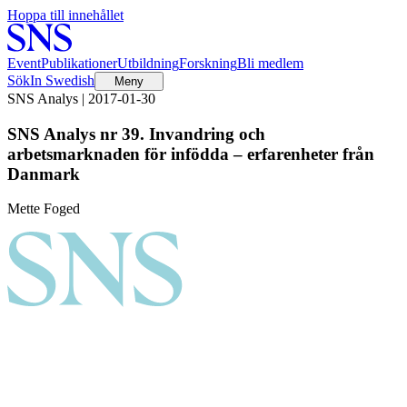
Hoppa till innehållet
Event
Publikationer
Utbildning
Forskning
Bli medlem
Sök
In Swedish
Meny
SNS Analys | 2017-01-30
SNS Analys nr 39. Invandring och
arbetsmarknaden för infödda – erfarenheter från
Danmark
Mette Foged