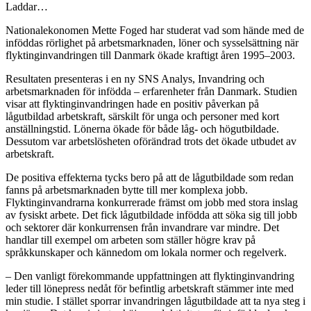
Laddar…
Nationalekonomen Mette Foged har studerat vad som hände med de
inföddas rörlighet på arbetsmarknaden, löner och sysselsättning när
flyktinginvandringen till Danmark ökade kraftigt åren 1995‒2003.
Resultaten presenteras i en ny SNS Analys, Invandring och
arbetsmarknaden för infödda – erfarenheter från Danmark. Studien
visar att flyktinginvandringen hade en positiv påverkan på
lågutbildad arbetskraft, särskilt för unga och personer med kort
anställningstid. Lönerna ökade för både låg- och högutbildade.
Dessutom var arbetslösheten oförändrad trots det ökade utbudet av
arbetskraft.
De positiva effekterna tycks bero på att de lågutbildade som redan
fanns på arbetsmarknaden bytte till mer komplexa jobb.
Flyktinginvandrarna konkurrerade främst om jobb med stora inslag
av fysiskt arbete. Det fick lågutbildade infödda att söka sig till jobb
och sektorer där konkurrensen från invandrare var mindre. Det
handlar till exempel om arbeten som ställer högre krav på
språkkunskaper och kännedom om lokala normer och regelverk.
– Den vanligt förekommande uppfattningen att flyktinginvandring
leder till lönepress nedåt för befintlig arbetskraft stämmer inte med
min studie. I stället sporrar invandringen lågutbildade att ta nya steg i