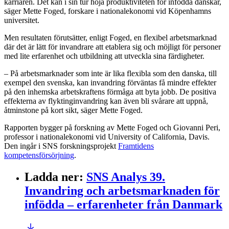
karriären. Det kan i sin tur höja produktiviteten för infödda danskar,
säger Mette Foged, forskare i nationalekonomi vid Köpenhamns
universitet.
Men resultaten förutsätter, enligt Foged, en flexibel arbetsmarknad
där det är lätt för invandrare att etablera sig och möjligt för personer
med lite erfarenhet och utbildning att utveckla sina färdigheter.
– På arbetsmarknader som inte är lika flexibla som den danska, till
exempel den svenska, kan invandring förväntas få mindre effekter
på den inhemska arbetskraftens förmåga att byta jobb. De positiva
effekterna av flyktinginvandring kan även bli svårare att uppnå,
åtminstone på kort sikt, säger Mette Foged.
Rapporten bygger på forskning av Mette Foged och Giovanni Peri,
professor i nationalekonomi vid University of California, Davis.
Den ingår i SNS forskningsprojekt
Framtidens
kompetensförsörjning
.
Ladda ner
:
SNS Analys 39.
Invandring och arbetsmarknaden för
infödda – erfarenheter från Danmark