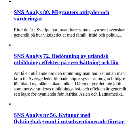
SNS Analys 80. Migranters attityder och
värderingar
Efter tio år i Sverige har invandrare samma syn som svenskar
generellt på hur viktigt det är med familj, fritid och politik....
SNS Analys 72. Bedömning av utländsk
utbildning: effekter på sysselsättning och lön
Att få ett utlåtande om den utbildning man har läst innan man
kom till Sverige leder till både högre sysselsättning och högre
lön bland nyanlända akademiker. Däremot ger det inte jobb
som motsvarar deras utbildningsnivå, och effekten är generellt
sett lägre för nyanlända från Afrika, Asien och Latinamerika.
SNS Analys nr 56. Kvinnor med
flyktingbakgrund i rutsubventionerade företag