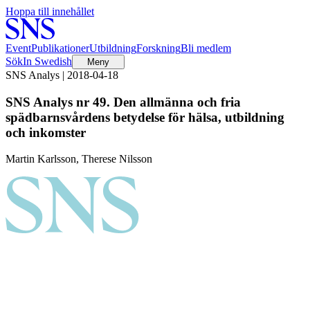
Hoppa till innehållet
Event
Publikationer
Utbildning
Forskning
Bli medlem
Sök
In Swedish
Meny
SNS Analys | 2018-04-18
SNS Analys nr 49. Den allmänna och fria
spädbarnsvårdens betydelse för hälsa, utbildning
och inkomster
Martin Karlsson, Therese Nilsson