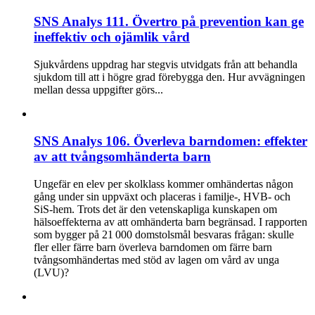
SNS Analys 111. Övertro på prevention kan ge
ineffektiv och ojämlik vård
Sjukvårdens uppdrag har stegvis utvidgats från att behandla
sjukdom till att i högre grad förebygga den. Hur avvägningen
mellan dessa uppgifter görs...
SNS Analys 106. Överleva barndomen: effekter
av att tvångsomhänderta barn
Ungefär en elev per skolklass kommer omhändertas någon
gång under sin uppväxt och placeras i familje-, HVB- och
SiS-hem. Trots det är den vetenskapliga kunskapen om
hälsoeffekterna av att omhänderta barn begränsad. I rapporten
som bygger på 21 000 domstolsmål besvaras frågan: skulle
fler eller färre barn överleva barndomen om färre barn
tvångsomhändertas med stöd av lagen om vård av unga
(LVU)?