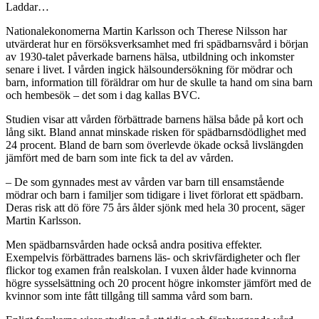
Laddar…
Nationalekonomerna Martin Karlsson och Therese Nilsson har
utvärderat hur en försöksverksamhet med fri spädbarnsvård i början
av 1930-talet påverkade barnens hälsa, utbildning och inkomster
senare i livet. I vården ingick hälsoundersökning för mödrar och
barn, information till föräldrar om hur de skulle ta hand om sina barn
och hembesök – det som i dag kallas BVC.
Studien visar att vården förbättrade barnens hälsa både på kort och
lång sikt. Bland annat minskade risken för spädbarnsdödlighet med
24 procent. Bland de barn som överlevde ökade också livslängden
jämfört med de barn som inte fick ta del av vården.
– De som gynnades mest av vården var barn till ensamstående
mödrar och barn i familjer som tidigare i livet förlorat ett spädbarn.
Deras risk att dö före 75 års ålder sjönk med hela 30 procent, säger
Martin Karlsson.
Men spädbarnsvården hade också andra positiva effekter.
Exempelvis förbättrades barnens läs- och skrivfärdigheter och fler
flickor tog examen från realskolan. I vuxen ålder hade kvinnorna
högre sysselsättning och 20 procent högre inkomster jämfört med de
kvinnor som inte fått tillgång till samma vård som barn.