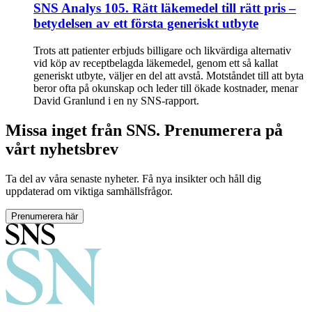
SNS Analys 105. Rätt läkemedel till rätt pris –
betydelsen av ett första generiskt utbyte
Trots att patienter erbjuds billigare och likvärdiga alternativ
vid köp av receptbelagda läkemedel, genom ett så kallat
generiskt utbyte, väljer en del att avstå. Motståndet till att byta
beror ofta på okunskap och leder till ökade kostnader, menar
David Granlund i en ny SNS-rapport.
Missa inget från SNS. Prenumerera på
vårt nyhetsbrev
Ta del av våra senaste nyheter. Få nya insikter och håll dig
uppdaterad om viktiga samhällsfrågor.
Prenumerera här