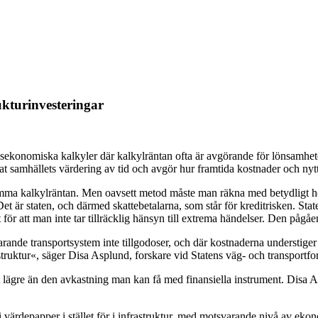
ukturinvesteringar
ällsekonomiska kalkyler där kalkylräntan ofta är avgörande för lönsamhe
t samhällets värdering av tid och avgör hur framtida kostnader och nytto
stämma kalkylräntan. Men oavsett metod måste man räkna med betydligt hö
. Det är staten, och därmed skattebetalarna, som står för kreditrisken. Sta
at för att man inte tar tillräcklig hänsyn till extrema händelser. Den p
arande transportsystem inte tillgodoser, och där kostnaderna understiger
astruktur«, säger Disa Asplund, forskare vid Statens väg- och transportfor
 lägre än den avkastning man kan få med finansiella instrument. Disa Asp
 värdepapper i stället för i infrastruktur, med motsvarande nivå av ekon