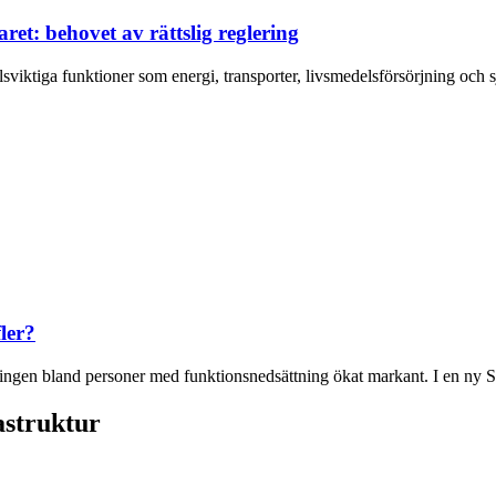
ret: behovet av rättslig reglering
lsviktiga funktioner som energi, transporter, livsmedelsförsörjning och sj
ler?
ättningen bland personer med funktionsnedsättning ökat markant. I en ny
astruktur