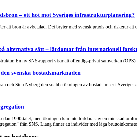
sbron – ett hot mot Sveriges infrastrukturplanering?
er att bron är avbetalad. Det bryter med svensk praxis och riskerar att 
 alternativa sätt – lärdomar från internationell forsk
struktur. En ny SNS-rapport visar att offentlig–privat samverkan (OPS) k
å den svenska bostadsmarknaden
n och Sten Nyberg den snabba ökningen av bostadspriser i Sverige se
gregation
sedan 1990-talet, men ökningen kan inte förklaras av en minskad omför
ation” från SNS. Liang finner att individer med låga bruttoinkomster i