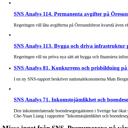
SNS Analys 114. Permanenta avgifter på Öresund
Regeringen vill låta avgifterna på Öresundsbron kvarstå även eft
SNS Analys 113. Bygga och driva infrastruktur på
Regeringen vill nu pröva nya sätt att bygga och finansiera infra
SNS Analys 81. Konkurrens och prisbildning p
I en ny SNS-rapport beskriver nationalekonomerna Mats Bergma
SNS Analys 71. Inkomstojämlikhet och boendese
Den inkomstrelaterade boendesegregationen i Sverige har ökat 
Che-Yuan Liang i rapporten ”Inkomstojämlikhet och boendesegreg