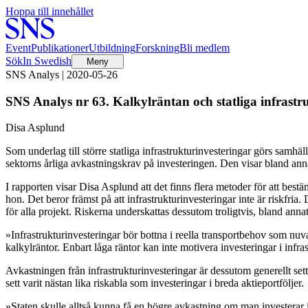
Hoppa till innehållet
Event
Publikationer
Utbildning
Forskning
Bli medlem
Sök
In Swedish
Meny
SNS Analys | 2020-05-26
SNS Analys nr 63. Kalkylräntan och statliga infrastr
Disa Asplund
Som underlag till större statliga infrastrukturinvesteringar görs samh
sektorns årliga avkastningskrav på investeringen. Den visar bland anna
I rapporten visar Disa Asplund att det finns flera metoder för att be
hon. Det beror främst på att infrastrukturinvesteringar inte är riskfria
för alla projekt. Riskerna underskattas dessutom troligtvis, bland ann
»Infrastrukturinvesteringar bör bottna i reella transportbehov som nuv
kalkylräntor. Enbart låga räntor kan inte motivera investeringar i infr
Avkastningen från infrastrukturinvesteringar är dessutom generellt sett
sett varit nästan lika riskabla som investeringar i breda aktieportföljer.
»Staten skulle alltså kunna få en högre avkastning om man investerar i