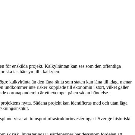
ten för enskilda projekt. Kalkylräntan kan ses som den offentliga
r ska tas hänsyn till i kalkylen.
gre kalkylränta än den låga ränta som staten kan låna till idag, menar
ten undkommer inte risker kopplade till ekonomin i stort, vilket gäller
ågående coronapandemin är ett exempel på en sådan händelse.
 projektens nytta. Sådana projekt kan identifieras med och utan låga
skningsinstitut.
lund visar att transportinfrastrukturinvesteringar i Sverige historiskt
omisk risk. Investeringar i värdepapper har dessutom fördelen att