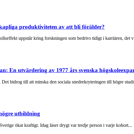
apliga produktiviteten av att bli förälder?
llseffekt uppstår kring forskningen som bedrivs tidigt i karriären, det vi
lan: En utvärdering av 1977 års svenska högskoleexpa
t bidrog till att minska den sociala snedrekryteringen till högre studie
 högre utbildning
verige ökat kraftigt. Idag läser drygt var tredje person i varje kohort...