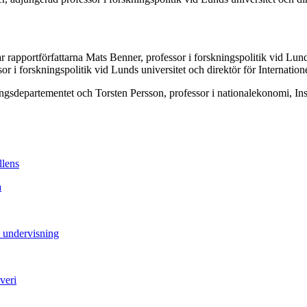
apportförfattarna Mats Benner, professor i forskningspolitik vid Lunds 
r i forskningspolitik vid Lunds universitet och direktör för Internatione
sdepartementet och Torsten Persson, professor i nationalekonomi, Insti
llens
a
å undervisning
veri