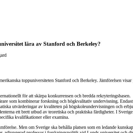
niversitet lära av Stanford och Berkeley?
gard
amerikanska toppuniversiteten Stanford och Berkeley. Jämförelsen visar
nternationellt för att skärpa konkurrensen och bredda rekryteringsbasen.
r lärare som kombinerar forskning och högkvalitativ undervisning. Enda
tiska utvärderingar av kvaliteten på högskoleundervisningen och erbjud 
nterna ett brett utbud av teoretiska och praktiska färdigheter. I Sverige
ecifika kvalifikationer eller examina.
 jämförelse. Men om Sverige ska behålla platsen som en ledande kunskaps
, adjungerad professor i forskningspolitik vid Lunds universitet och dir