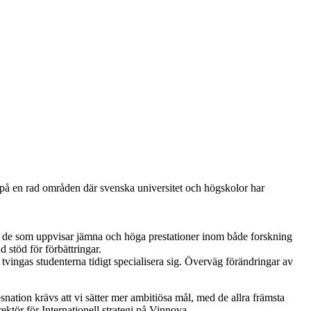
 på en rad områden där svenska universitet och högskolor har
st de som uppvisar jämna och höga prestationer inom både forskning
stöd för förbättringar.
 tvingas studenterna tidigt specialisera sig. Överväg förändringar av
nation krävs att vi sätter mer ambitiösa mål, med de allra främsta
ektör för Internationell strategi på Vinnova.