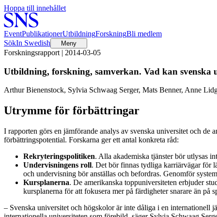
Hoppa till innehållet
Event
Publikationer
Utbildning
Forskning
Bli medlem
Sök
In Swedish
Meny
Forskningsrapport | 2014-03-05
Utbildning, forskning, samverkan. Vad kan svenska u
Arthur Bienenstock, Sylvia Schwaag Serger, Mats Benner, Anne Lid
Utrymme för förbättringar
I rapporten görs en jämförande analys av svenska universitet och de 
förbättringspotential. Forskarna ger ett antal konkreta råd:
Rekryteringspolitiken
. Alla akademiska tjänster bör utlysas i
Undervisningens roll
. Det bör finnas tydliga karriärvägar fö
och undervisning bör anställas och befordras. Genomför systema
Kursplanerna
. De amerikanska toppuniversiteten erbjuder stude
kursplanerna för att fokusera mer på färdigheter snarare än på sp
– Svenska universitet och högskolor är inte dåliga i en internationell
internationella universiteten som förebild, säger Sylvia Schwaag Serger