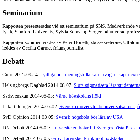
Seminarium
Rapporten presenterades vid ett seminarium på SNS. Medverkande var r
fysik, Stanford University, Sylvia Schwaag Serger, adjungerad professo
Rapporten kommenterades av Peter Honeth, statssekreterare, Utbildning
leddes av Cecilia Garme, frilansjournalist.
Debatt
Curie 2015-09-14:
Tydliga och meningsfulla karriärvägar skapar exce
Helsingborgs Dagblad 2014-08-07:
Sluta stigmatisera lärarstudentern
Sydsvenskan 2014-05-03:
Värna högskolans höjd
Läkartidningen 2014-05-02:
Svenska universitet behöver satsa mer p
SvD Opinion 2014-03-05:
Svensk högskola bör lära av USA
DN Debatt 2014-05-02:
Universiteten hotar bli Sveriges nästa Pisa-ha
DN Debatt 2014-05-05:
Grovt förenklad kritik mot högskolan