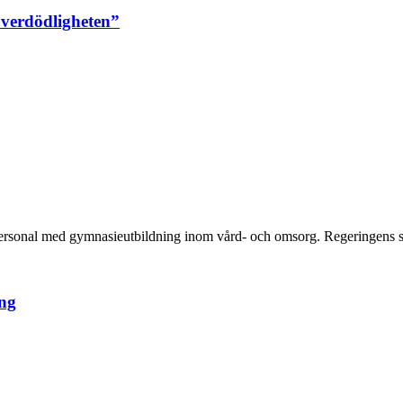
överdödligheten”
 personal med gymnasieutbildning inom vård- och omsorg. Regeringens sä
ing