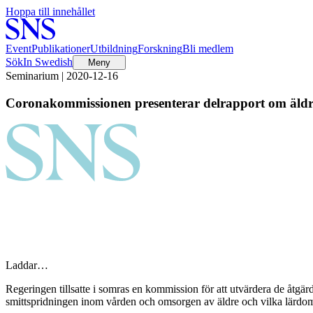
Hoppa till innehållet
Event
Publikationer
Utbildning
Forskning
Bli medlem
Sök
In Swedish
Meny
Seminarium | 2020-12-16
Coronakommissionen presenterar delrapport om äld
Laddar…
Regeringen tillsatte i somras en kommission för att utvärdera de åtgär
smittspridningen inom vården och omsorgen av äldre och vilka lärdo