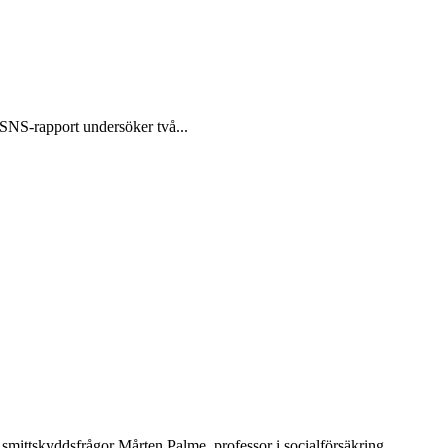
 SNS-rapport undersöker två...
mittskyddsfrågor Mårten Palme, professor i socialförsäkring...