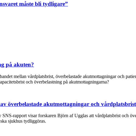
nsvaret måste bli tydligare”
ng på akuten?
ndet mellan vårdplatsbrist, överbelastade akutmottagningar och patient
apacitetsbrist och överbelastning på akutmottagningarna?
av överbelastade akutmottagningar och vårdplatsbris
ny SNS-rapport visar forskaren Björn af Ugglas att vårdplatsbrist och öv
ska sjukhus tydliggöras.