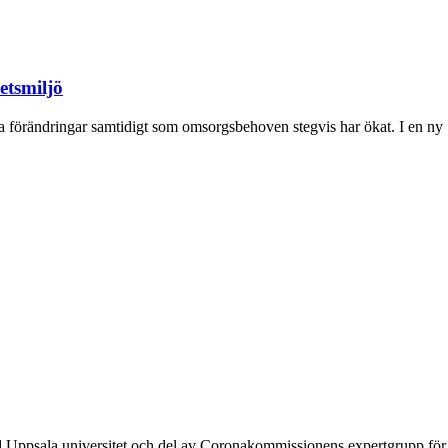
etsmiljö
a förändringar samtidigt som omsorgsbehoven stegvis har ökat. I en ny
 Uppsala universitet och del av Coronakommissionens expertgrupp för s