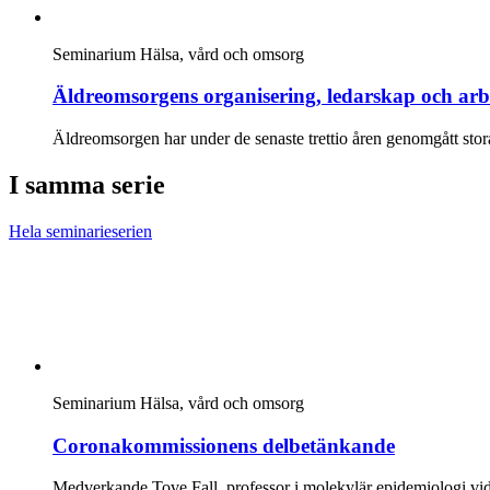
Seminarium
Hälsa, vård och omsorg
Äldreomsorgens organisering, ledarskap och arb
Äldreomsorgen har under de senaste trettio åren genomgått stor
I samma serie
Hela seminarieserien
Seminarium
Hälsa, vård och omsorg
Coronakommissionens delbetänkande
Medverkande Tove Fall, professor i molekylär epidemiologi vid