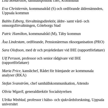
Lisa Bondesson
, samhällspolitisk chef, Kommunal
Eva Christiernin
, kommunalråd (S) och ordförande äldrenämnden,
Uppsala kommun
Babbs Edberg
, förvaltningsdirektör, äldre- samt vård- och
omsorgsförvaltningen, Göteborgs Stad
Patric Hamilton
, kommunalråd (M), Täby kommun
Åsa Lindestam
, ordförande, Pensionärernas riksorganisation (PRO)
Sara Olofsson
, med dr och projektledare vid IHE (rapportförfattare)
Ulf Persson
, professor och senior rådgivare vid IHE
(rapportförfattare)
Maria Price
, kanslichef, Rådet för främjande av kommunala
analyser (RKA)
Stefan Svanström
, chef samhällskommunikation, Attendo
Olivia Wigzell
, generaldirektör Socialstyrelsen
Ulrika Winblad
, professor i hälso- och sjukvårdsforskning, Uppsala
universitet