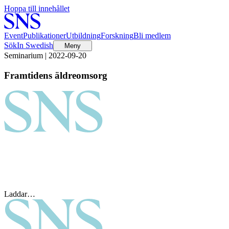
Hoppa till innehållet
Event
Publikationer
Utbildning
Forskning
Bli medlem
Sök
In Swedish
Meny
Seminarium | 2022-09-20
Framtidens äldreomsorg
Laddar…