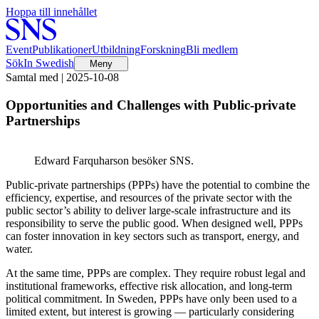
Hoppa till innehållet
Event
Publikationer
Utbildning
Forskning
Bli medlem
Sök
In Swedish
Meny
Samtal med | 2025-10-08
Opportunities and Challenges with Public-private
Partnerships
Edward Farquharson besöker SNS.
Public-private partnerships (PPPs) have the potential to combine the
efficiency, expertise, and resources of the private sector with the
public sector’s ability to deliver large-scale infrastructure and its
responsibility to serve the public good. When designed well, PPPs
can foster innovation in key sectors such as transport, energy, and
water.
At the same time, PPPs are complex. They require robust legal and
institutional frameworks, effective risk allocation, and long-term
political commitment. In Sweden, PPPs have only been used to a
limited extent, but interest is growing — particularly considering