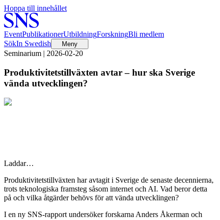
Hoppa till innehållet
Event
Publikationer
Utbildning
Forskning
Bli medlem
Sök
In Swedish
Meny
Seminarium | 2026-02-20
Produktivitetstillväxten avtar – hur ska Sverige
vända utvecklingen?
Laddar…
Produktivitetstillväxten har avtagit i Sverige de senaste decennierna,
trots teknologiska framsteg såsom internet och AI. Vad beror detta
på och vilka åtgärder behövs för att vända utvecklingen?
I en ny SNS-rapport undersöker forskarna Anders Åkerman och