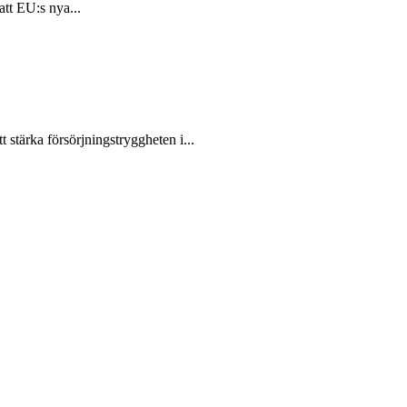
att EU:s nya...
 stärka försörjningstryggheten i...