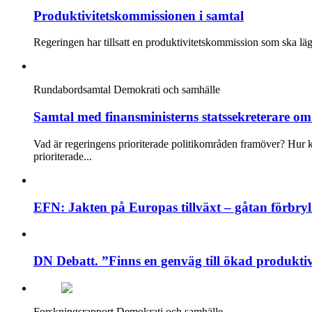
Produktivitetskommissionen i samtal
Regeringen har tillsatt en produktivitetskommission som ska lägga
Rundabordsamtal
Demokrati och samhälle
Samtal med finansministerns statssekreterare om 
Vad är regeringens prioriterade politikområden framöver? Hur k
prioriterade...
EFN: Jakten på Europas tillväxt – gåtan förbry
DN Debatt. ”Finns en genväg till ökad produktiv
Forskningsrapport
Demokrati och samhälle