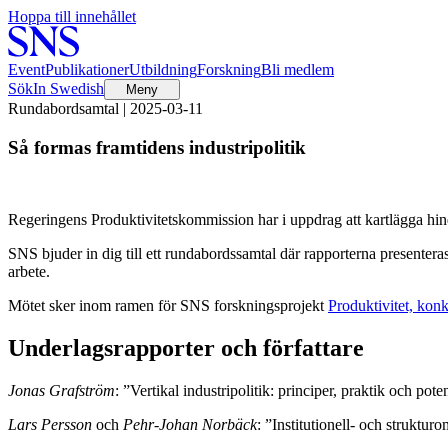
Hoppa till innehållet
Event
Publikationer
Utbildning
Forskning
Bli medlem
Sök
In Swedish
Meny
Rundabordsamtal | 2025-03-11
Så formas framtidens industripolitik
Regeringens Produktivitetskommission har i uppdrag att kartlägga hinde
SNS bjuder in dig till ett rundabordssamtal där rapporterna presentera
arbete.
Mötet sker inom ramen för SNS forskningsprojekt
Produktivitet, konk
Underlagsrapporter och författare
Jonas Grafström
: ”Vertikal industripolitik: principer, praktik och pote
Lars Persson
och
Pehr-Johan Norbäck
: ”Institutionell- och struktu