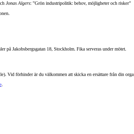
ch
Jonas Algers
: ”Grön industripolitik: behov, möjligheter och risker”
ionen.
kaler på Jakobsbergsgatan 18, Stockholm. Fika serveras under mötet.
. Vid förhinder är du välkommen att skicka en ersättare från din organi
e
.