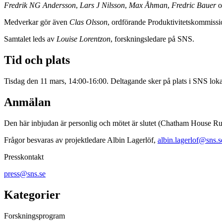
Fredrik NG Andersson
,
Lars J Nilsson
,
Max Åhman
,
Fredric Bauer
o
Medverkar gör även
Clas Olsson
, ordförande Produktivitetskommiss
Samtalet leds av
Louise Lorentzon
, forskningsledare på SNS.
Tid och plats
Tisdag den 11 mars, 14:00-16:00. Deltagande sker på plats i SNS lo
Anmälan
Den här inbjudan är personlig och mötet är slutet (Chatham House Rule)
Frågor besvaras av projektledare Albin Lagerlöf,
albin.lagerlof@sns.s
Presskontakt
press@sns.se
Kategorier
Forskningsprogram