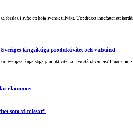
 förslag i syfte att höja svensk tillväxt. Uppdraget innefattar att kartlä
Sveriges långsiktiga produktivitet och välstånd
an Sveriges långsiktiga produktivitet och välstånd värnas? Finansminist
llar ekonomer
itet som vi missar”