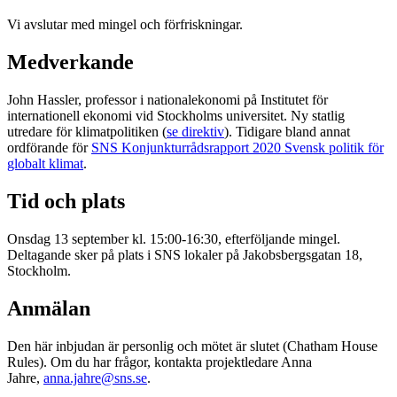
Vi avslutar med mingel och förfriskningar.
Medverkande
John Hassler, professor i nationalekonomi på Institutet för
internationell ekonomi vid Stockholms universitet. Ny statlig
utredare för klimatpolitiken (
se direktiv
). Tidigare bland annat
ordförande för
SNS Konjunkturrådsrapport 2020 Svensk politik för
globalt klimat
.
Tid och plats
Onsdag 13 september kl. 15:00-16:30, efterföljande mingel.
Deltagande sker på plats i SNS lokaler på Jakobsbergsgatan 18,
Stockholm.
Anmälan
Den här inbjudan är personlig och mötet är slutet (Chatham House
Rules). Om du har frågor, kontakta projektledare Anna
Jahre,
anna.jahre@sns.se
.