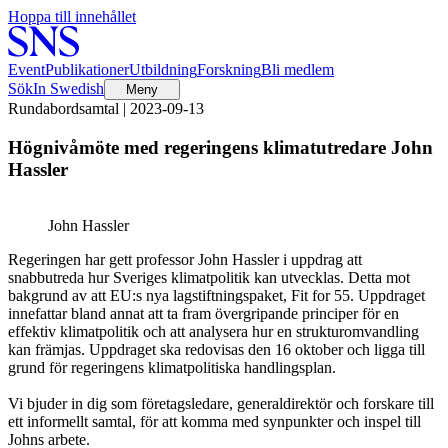
Hoppa till innehållet
Event
Publikationer
Utbildning
Forskning
Bli medlem
Sök
In Swedish
Meny
Rundabordsamtal | 2023-09-13
Högnivåmöte med regeringens klimatutredare John
Hassler
John Hassler
Regeringen har gett professor John Hassler i uppdrag att
snabbutreda hur Sveriges klimatpolitik kan utvecklas. Detta mot
bakgrund av att EU:s nya lagstiftningspaket, Fit for 55. Uppdraget
innefattar bland annat att ta fram övergripande principer för en
effektiv klimatpolitik och att analysera hur en strukturomvandling
kan främjas. Uppdraget ska redovisas den 16 oktober och ligga till
grund för regeringens klimatpolitiska handlingsplan.
Vi bjuder in dig som företagsledare, generaldirektör och forskare till
ett informellt samtal, för att komma med synpunkter och inspel till
Johns arbete.