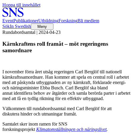
Hoppa till innehållet
Event
Publikationer
Utbildning
Forskning
Bli medlem
Sök
In Swedish
Meny
Rundabordsamtal | 2024-04-23
Kärnkraftens roll framåt – möt regeringens
samordnare
I november förra året utsåg regeringen Carl Berglöf till nationell
kärnkraftssamordnare. Han kommer att spela en central roll i arbetet
med att påskynda utbyggnaden av ny kärnkraft, förklarade energi-
och näringsminister Ebba Busch. Carl Berglöf ska bland
annat identifiera behov av åtgärder och samla berörda parter i arbetet
med att få en tydlig riktning för en effektiv utbyggnad.
Välkommen till rundabordssamtal med Carl Berglöf för att
diskutera hinder och utmaningar framåt.
Samtalet sker inom ramen för SNS
forskningsprojekt
Klimatomställningen och näringslivet
.