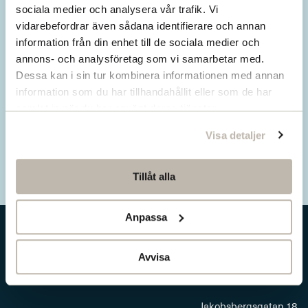
Missa inget från SNS.
sociala medier och analysera vår trafik. Vi
vidarebefordrar även sådana identifierare och annan
Prenumerera på vårt nyhetsbrev
information från din enhet till de sociala medier och
annons- och analysföretag som vi samarbetar med.
Ta del av våra senaste nyheter. Få nya
Dessa kan i sin tur kombinera informationen med annan
insikter och håll dig uppdaterad om viktiga
information som du har tillhandahållit eller som de har
samhällsfrågor.
samlat in när du har använt deras tjänster.
Visa detaljer
Prenumerera här
Tillåt alla
Anpassa
Avvisa
Jakobsbergsgatan 18