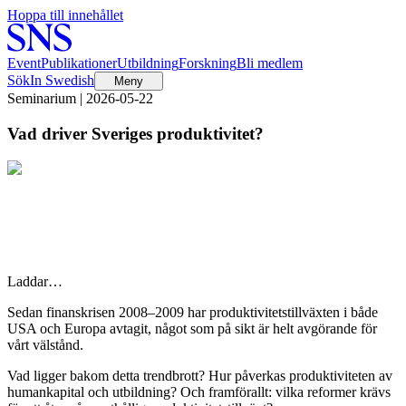
Hoppa till innehållet
Event
Publikationer
Utbildning
Forskning
Bli medlem
Sök
In Swedish
Meny
Seminarium | 2026-05-22
Vad driver Sveriges produktivitet?
Laddar…
Sedan finanskrisen 2008–2009 har produktivitetstillväxten i både
USA och Europa avtagit, något som på sikt är helt avgörande för
vårt välstånd.
Vad ligger bakom detta trendbrott? Hur påverkas produktiviteten av
humankapital och utbildning? Och framförallt: vilka reformer krävs