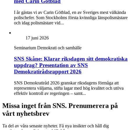
med Carin Götblad
I år gästas vi av Carin Götblad, en av Sveriges mest välkända
polischefer. Som Stockholms första kvinnliga länspolismästare
och idag polismästare vid...
17 juni 2026
Seminarium
Demokrati och samhälle
SNS Skåne: Klarar riksdagen sitt demokratiska
uppdrag? Presentation av SNS
Demokratirådsrapport 2026
SNS Demokratiråd 2026 granskar riksdagens förmåga att
representera väljarna, stifta lagar med hög kvalitet och utöva
effektiv kontroll av regeringen – samt...
Missa inget från SNS. Prenumerera på
vårt nyhetsbrev
Ta del av våra senaste nyheter. Få nya insikter och håll dig