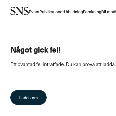
Event
Publikationer
Utbildning
Forskning
Bli med
Något gick fel!
Ett oväntad fel inträffade. Du kan prova att ladda
Ladda om