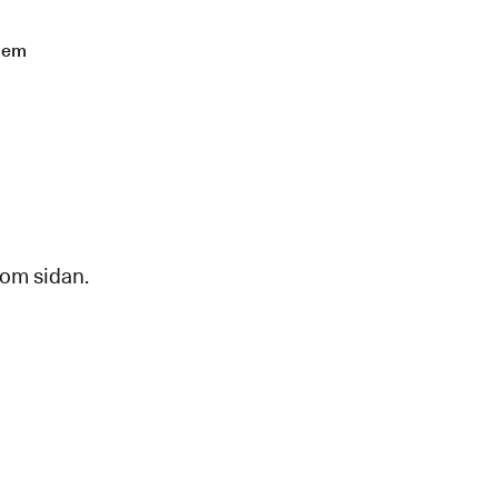
lem
 om sidan.