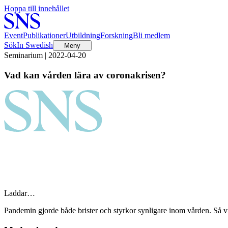
Hoppa till innehållet
Event
Publikationer
Utbildning
Forskning
Bli medlem
Sök
In Swedish
Meny
Seminarium | 2022-04-20
Vad kan vården lära av coronakrisen?
Laddar…
Pandemin gjorde både brister och styrkor synligare inom vården. Så v