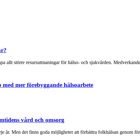
ar?
a allt större resursutmaningar för hälso- och sjukvården. Medverkande 
p med mer förebyggande hälsoarbete
ramtidens vård och omsorg
rje år. Men det finns goda möjligheter att förbättra folkhälsan genom f