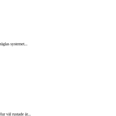
räglas systemet...
r väl rustade är...