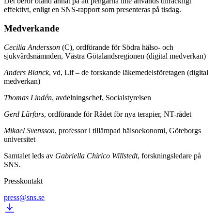
Det beror bland annat på att pengarna inte används tillräckligt
effektivt, enligt en SNS-rapport som presenteras på tisdag.
Medverkande
Cecilia Andersson
(C), ordförande för Södra hälso- och
sjukvårdsnämnden, Västra Götalandsregionen (digital medverkan)
Anders Blanck
, vd, Lif – de forskande läkemedelsföretagen (digital
medverkan)
Thomas Lindén
, avdelningschef, Socialstyrelsen
Gerd Lärfars
, ordförande för Rådet för nya terapier, NT-rådet
Mikael Svensson
, professor i tillämpad hälsoekonomi, Göteborgs
universitet
Samtalet leds av
Gabriella Chirico Willstedt
, forskningsledare på
SNS.
Presskontakt
press@sns.se