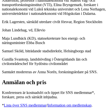
Andersson, professor i nationalekonomi vid Statens väg- och
transportforskningsinstitut (VTI), Elina Bryngemark, forskare i
nationalekonomi vid Luleå tekniska universitet och Lena Nerhagen,
universitetslektor i nationalekonomi vid Högskolan i Dalarna.
Erik Lagersten, särskild utredare civilt försvar, Region Stockholm
Johan Lindehag, vd, Ellevio
Maja Lundbäck (KD), statssekreterare hos energi- och
näringsminister Ebba Busch
Samuel Sköld, biträdande stadsdirektör, Helsingborgs stad
Gunilla Svantorp, landshövding i Östergötlands län och
civilområdeschef för Sydöstra civilområdet
Samtalet modereras av Anna Norén, forskningsledare på SNS.
Anmälan och pris
Konferensen är kostnadsfri och öppet för SNS medlemmar*,
forskare, press och särskilt inbjudna.
*
Lista över SNS medlemmar
/
Information om medlemskap
.