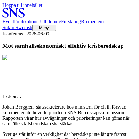
Hoppa till innehållet
Event
Publikationer
Utbildning
Forskning
Bli medlem
Sök
In Swedish
Meny
Konferens | 2026-06-09
Mot samhällsekonomiskt effektiv krisberedskap
Laddar…
Johan Berggren, statssekreterare hos ministern för civilt försvar,
kommenterade huvudrapporten i SNS Beredskapskommission.
Rapporten visar hur avvägningar och prioriteringar kan göras när
samhällets krisberedskap ska stärkas.
Sverige står inför en verklighet där beredskap inte längre främst