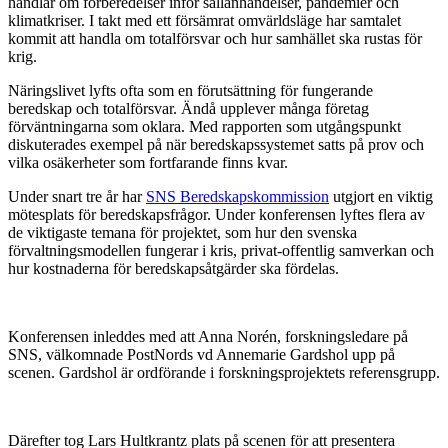
handlar om förberedelser inför sällanhändelser, pandemier och
klimatkriser. I takt med ett försämrat omvärldsläge har samtalet
kommit att handla om totalförsvar och hur samhället ska rustas för
krig.
Näringslivet lyfts ofta som en förutsättning för fungerande
beredskap och totalförsvar. Ändå upplever många företag
förväntningarna som oklara. Med rapporten som utgångspunkt
diskuterades exempel på när beredskapssystemet satts på prov och
vilka osäkerheter som fortfarande finns kvar.
Under snart tre år har
SNS Beredskapskommission
utgjort en viktig
mötesplats för beredskapsfrågor. Under konferensen lyftes flera av
de viktigaste temana för projektet, som hur den svenska
förvaltningsmodellen fungerar i kris, privat-offentlig samverkan och
hur kostnaderna för beredskapsåtgärder ska fördelas.
Konferensen inleddes med att Anna Norén, forskningsledare på
SNS, välkomnade PostNords vd Annemarie Gardshol upp på
scenen. Gardshol är ordförande i forskningsprojektets referensgrupp.
Därefter tog Lars Hultkrantz plats på scenen för att presentera