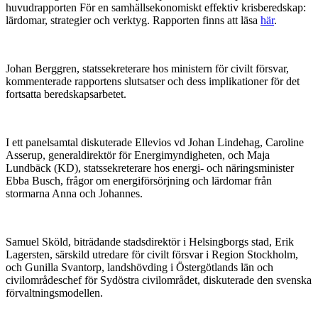
huvudrapporten För en samhällsekonomiskt effektiv krisberedskap:
lärdomar, strategier och verktyg. Rapporten finns att läsa
här
.
Johan Berggren, statssekreterare hos ministern för civilt försvar,
kommenterade rapportens slutsatser och dess implikationer för det
fortsatta beredskapsarbetet.
I ett panelsamtal diskuterade Ellevios vd Johan Lindehag, Caroline
Asserup, generaldirektör för Energimyndigheten, och Maja
Lundbäck (KD), statssekreterare hos energi- och näringsminister
Ebba Busch, frågor om energiförsörjning och lärdomar från
stormarna Anna och Johannes.
Samuel Sköld, biträdande stadsdirektör i Helsingborgs stad, Erik
Lagersten, särskild utredare för civilt försvar i Region Stockholm,
och Gunilla Svantorp, landshövding i Östergötlands län och
civilområdeschef för Sydöstra civilområdet, diskuterade den svenska
förvaltningsmodellen.