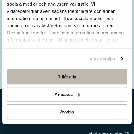
Missa inget från SNS.
sociala medier och analysera vår trafik. Vi
vidarebefordrar även sådana identifierare och annan
Prenumerera på vårt nyhetsbrev
information från din enhet till de sociala medier och
annons- och analysföretag som vi samarbetar med.
Ta del av våra senaste nyheter. Få nya
Dessa kan i sin tur kombinera informationen med annan
insikter och håll dig uppdaterad om viktiga
information som du har tillhandahållit eller som de har
samhällsfrågor.
samlat in när du har använt deras tjänster.
Visa detaljer
Prenumerera här
Tillåt alla
Anpassa
Avvisa
Jakobsbergsgatan 18