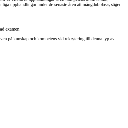
ntliga upphandlingar under de senaste åren att mångdubblas«, säger
erad examen.
raven på kunskap och kompetens vid rekrytering till denna typ av