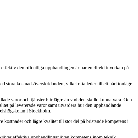
 effektiv den offentliga upphandlingen är har en direkt inverkan på
d stora kostnadsöverskridanden, vilket ofta leder till ett hårt tonläge i
ndlade varor och tjänster blir lägre än vad den skulle kunna vara. Och
kvalitet på levererade varor samt utvärdera hur den upphandlande
delshögskolan i Stockholm.
kostnader och lägre kvalitet till stor del på bristande kompetens i
s kräver effektiva upphandlingar även kompetens inom teknik,