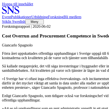
Hoppa till innehållet
Event
Publikationer
Utbildning
Forskning
Bli medlem
Sök
In Swedish
Meny
Forskningsrapport | 2020-06-02
Cost Overrun and Procurement Competence in Swed
Giancarlo Spagnolo
Förra året uppskattades offentliga upphandlingar i Sverige uppgå till 
kostnaderna och kvaliteten på de varor och tjänster som tillhandahålls 
Så kallade megaprojekt, det vill säga investeringar i byggnader eller inf
samhällsdebatten. Att kvaliteten på varor och tjänster är lägre än vad
»I Sverige har vi oftast inga effektiva övervaknings- och incitamentsme
därför är det mycket viktigt att samla in data under alla stadier av up
enheten presterar«, säger Giancarlo Spagnolo, professor i nationale
Enligt Giancarlo Spagnolo, som tidigare också var forskningschef vid 
offentliga upphandlingar.
»Att se på upphandlingar som en rent administrativ uppgift är ett sto