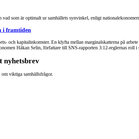
n vad som är optimalt ur samhällets synvinkel, enligt nationalekonome
h i framtiden
bets- och kapitalinkomster. En klyfta mellan marginalskatterna på arbe
onomen Håkan Selin, författare till SNS-rapporten 3:12-reglernas roll i s
t nyhetsbrev
d om viktiga samhällsfrågor.