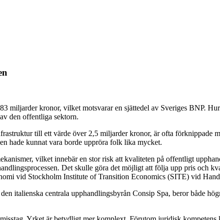
en
683 miljarder kronor, vilket motsvarar en sjättedel av Sveriges BNP. Hur
av den offentliga sektorn.
rastruktur till ett värde över 2,5 miljarder kronor, är ofta förknippade me
 den hade kunnat vara borde uppröra folk lika mycket.
kanismer, vilket innebär en stor risk att kvaliteten på offentligt uppha
phandlingsprocessen. Det skulle göra det möjligt att följa upp pris och 
konomi vid Stockholm Institute of Transition Economics (SITE) vid Han
den italienska centrala upphandlingsbyrån Consip Spa, beror både högre 
rt misstag. Yrket är betydligt mer komplext. Förutom juridisk kompeten