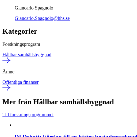
Giancarlo Spagnolo
Giancarlo.Spagnolo@hhs.se
Kategorier
Forskningsprogram
Hållbar samhällsbyggnad
Ämne
Offentliga finanser
Mer från Hållbar samhällsbyggnad
Till forskningsprogrammet
DI Debatt: Förslag till en bättre bostadsmarkna