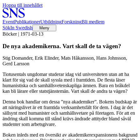
Hoppa till innehållet
Event
Publikationer
Utbildning
Forskning
Bli medlem
Sök
In Swedish
Meny
Böcker | 1971-03-13
De nya akademikerna. Vart skall de ta vägen?
Stig Domander, Erik Elinder, Mats Håkansson, Hans Johnsson,
Gerd Larsson
Tiotusentals ungdomar studerar idag vid universiteten utan att ha
klart för sig vad de skall syssla med i framtiden. De flesta läser
humanistiska och samhällsvetenskapliga ämnen. Bara en bråkdel
kan bli lärare eller statstjänstemän. Vart skall de andra ta vägen?
Denna bok handlar om dessa ”nya akademiker”. Bokens budskap är
att näringslivet är ett framtida verksamhetsfält för dem. I dag är det
sällsynt med humanister och samhällsvetare på företagen. För att en
ändring skall komma till stånd krävs ändrade attityder bland såväl
studenter som arbetsgivare.
Boken inleds med en översikt av akademikerexpansionens bakgrund