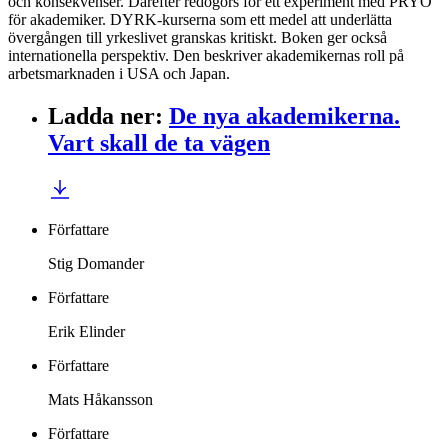
och konsekvenser. Därefter redogörs för ett experiment med PRYO
för akademiker. DYRK-kurserna som ett medel att underlätta
övergången till yrkeslivet granskas kritiskt. Boken ger också
internationella perspektiv. Den beskriver akademikernas roll på
arbetsmarknaden i USA och Japan.
Ladda ner
:
De nya akademikerna.
Vart skall de ta vägen
Författare
Stig Domander
Författare
Erik Elinder
Författare
Mats Håkansson
Författare