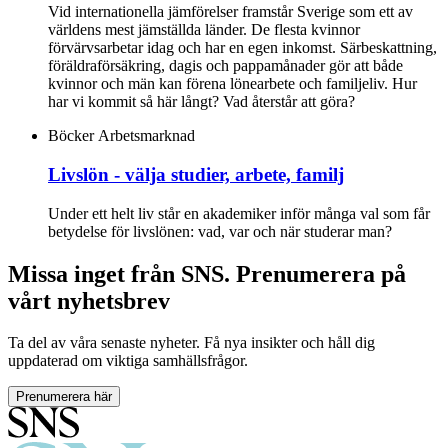
Vid internationella jämförelser framstår Sverige som ett av
världens mest jämställda länder. De flesta kvinnor
förvärvsarbetar idag och har en egen inkomst. Särbeskattning,
föräldraförsäkring, dagis och pappamånader gör att både
kvinnor och män kan förena lönearbete och familjeliv. Hur
har vi kommit så här långt? Vad återstår att göra?
Böcker
Arbetsmarknad
Livslön - välja studier, arbete, familj
Under ett helt liv står en akademiker inför många val som får
betydelse för livslönen: vad, var och när studerar man?
Missa inget från SNS. Prenumerera på
vårt nyhetsbrev
Ta del av våra senaste nyheter. Få nya insikter och håll dig
uppdaterad om viktiga samhällsfrågor.
Prenumerera här