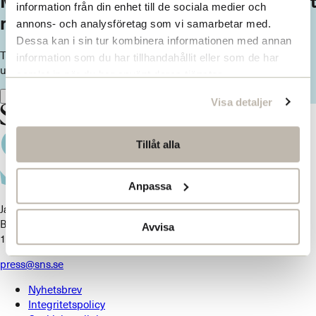
Missa inget från SNS. Prenumerera på vårt
information från din enhet till de sociala medier och
nyhetsbrev
annons- och analysföretag som vi samarbetar med.
Dessa kan i sin tur kombinera informationen med annan
Ta del av våra senaste nyheter. Få nya insikter och håll dig
information som du har tillhandahållit eller som de har
uppdaterad om viktiga samhällsfrågor.
samlat in när du har använt deras tjänster.
Prenumerera här
Visa detaljer
Tillåt alla
Anpassa
Jakobsbergsgatan 18
Box 5629
Avvisa
114 86 Stockholm
press@sns.se
Nyhetsbrev
Integritetspolicy