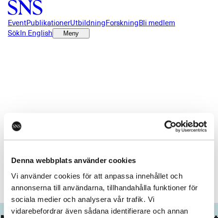
Event
Publikationer
Utbildning
Forskning
Bli medlem
Sök
In English
Meny
Något gick fel!
Ett oväntad fel inträffade. Du kan prova att ladda om sidan.
Denna webbplats använder cookies
Ladda om
Vi använder cookies för att anpassa innehållet och
annonserna till användarna, tillhandahålla funktioner för
sociala medier och analysera vår trafik. Vi
vidarebefordrar även sådana identifierare och annan