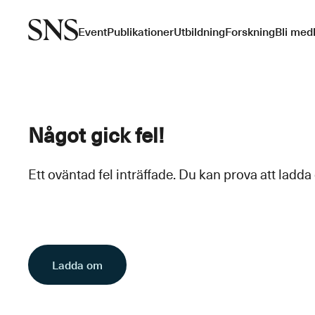
Event
Publikationer
Utbildning
Forskning
Bli med
Något gick fel!
Ett oväntad fel inträffade. Du kan prova att ladda
Ladda om