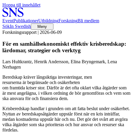
Hoppa till innehållet
Event
Publikationer
Utbildning
Forskning
Bli medlem
Sök
In Swedish
Meny
Forskningsrapport | 2026-06-09
För en samhällsekonomiskt effektiv krisberedskap:
lärdomar, strategier och verktyg
Lars Hultkrantz, Henrik Andersson, Elina Bryngemark, Lena
Nerhagen
Beredskap kräver långsiktiga investeringar, men
resurserna är begränsade och osäkerheten
om framtida kriser stor. Därför är det ofta oklart vilka åtgärder som
är mest angelägna, i vilken ordning de bör genomföras och vem som
ska ansvara för och finansiera dem.
Krisberedskap handlar i grunden om att fatta beslut under osäkerhet.
Nyttan av beredskapsåtgärder uppstår först när en kris inträffar,
medan kostnaderna uppstår här och nu. Det gör det svårt att avgöra
vilka åtgärder som ska prioriteras och hur ansvar och resurser ska
fördelas.