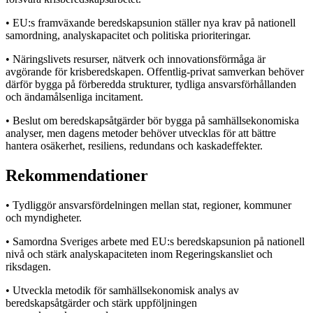
• EU:s framväxande beredskapsunion ställer nya krav på nationell
samordning, analyskapacitet och politiska prioriteringar.
• Näringslivets resurser, nätverk och innovationsförmåga är
avgörande för krisberedskapen. Offentlig-privat samverkan behöver
därför bygga på förberedda strukturer, tydliga ansvarsförhållanden
och ändamålsenliga incitament.
• Beslut om beredskapsåtgärder bör bygga på samhällsekonomiska
analyser, men dagens metoder behöver utvecklas för att bättre
hantera osäkerhet, resiliens, redundans och kaskadeffekter.
Rekommendationer
• Tydliggör ansvarsfördelningen mellan stat, regioner, kommuner
och myndigheter.
• Samordna Sveriges arbete med EU:s beredskapsunion på nationell
nivå och stärk analyskapaciteten inom Regeringskansliet och
riksdagen.
• Utveckla metodik för samhällsekonomisk analys av
beredskapsåtgärder och stärk uppföljningen