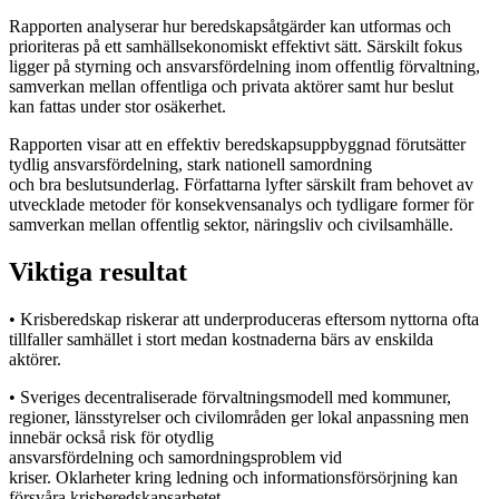
Rapporten analyserar hur beredskapsåtgärder kan utformas och
prioriteras på ett samhällsekonomiskt effektivt sätt. Särskilt fokus
ligger på styrning och ansvarsfördelning inom offentlig förvaltning,
samverkan mellan offentliga och privata aktörer samt hur beslut
kan fattas under stor osäkerhet.
Rapporten visar att en effektiv beredskapsuppbyggnad förutsätter
tydlig ansvarsfördelning, stark nationell samordning
och bra beslutsunderlag. Författarna lyfter särskilt fram behovet av
utvecklade metoder för konsekvensanalys och tydligare former för
samverkan mellan offentlig sektor, näringsliv och civilsamhälle.
Viktiga resultat
• Krisberedskap riskerar att underproduceras eftersom nyttorna ofta
tillfaller samhället i stort medan kostnaderna bärs av enskilda
aktörer.
• Sveriges decentraliserade förvaltningsmodell med kommuner,
regioner, länsstyrelser och civilområden ger lokal anpassning men
innebär också risk för otydlig
ansvarsfördelning och samordningsproblem vid
kriser. Oklarheter kring ledning och informationsförsörjning kan
försvåra krisberedskapsarbetet.