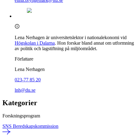
elina.bryngemark@ltu.se
Lena Nerhagen är universitetslektor i nationalekonomi vid
Högskolan i Dalarna
. Hon forskar bland annat om utformning
av politik och lagstiftning på miljöområdet.
Författare
Lena Nerhagen
023-77 85 20
lnh@du.se
Kategorier
Forskningsprogram
SNS Beredskapskommission