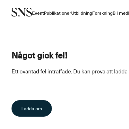
Event
Publikationer
Utbildning
Forskning
Bli med
Något gick fel!
Ett oväntad fel inträffade. Du kan prova att ladda
Ladda om