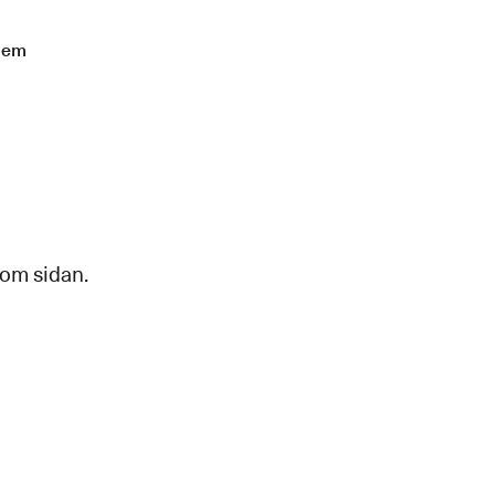
lem
 om sidan.